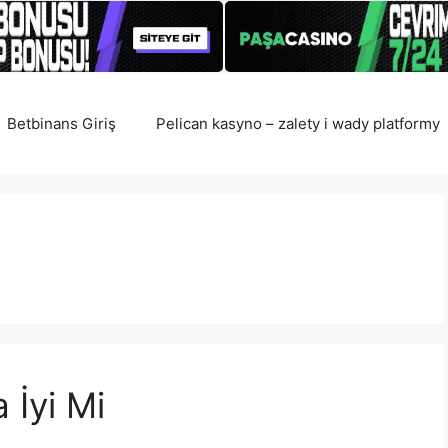
Betbinans Giriş
Pelican kasyno – zalety i wady platformy
 İyi Mi