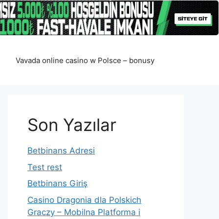
Vavada online casino w Polsce – bonusy
Son Yazılar
Betbinans Adresi
Test rest
Betbinans Giriş
Casino Dragonia dla Polskich
Graczy – Mobilna Platforma i