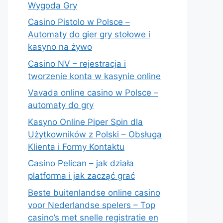
Wygoda Gry
Casino Pistolo w Polsce –
Automaty do gier gry stołowe i
kasyno na żywo
Casino NV – rejestracja i
tworzenie konta w kasynie online
Vavada online casino w Polsce –
automaty do gry
Kasyno Online Piper Spin dla
Użytkowników z Polski – Obsługa
Klienta i Formy Kontaktu
Casino Pelican – jak działa
platforma i jak zacząć grać
Beste buitenlandse online casino
voor Nederlandse spelers – Top
casino’s met snelle registratie en