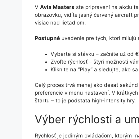
V
Avia Masters
ste pripravení na akciu 
obrazovku, vidíte jasný červený aircraft 
visiac nad lietadlom.
Postupné
uvedenie pre tých, ktorí milujú r
Vyberte si stávku – začnite už od
Zvoľte rýchlosť – štyri možnosti vá
Kliknite na “Play” a sledujte, ako sa
Celý proces trvá menej ako desať sekúnd p
preferencie v menu nastavení. V krátkych
štartu – to je podstata high‑intensity hry.
Výber rýchlosti a um
Rýchlosť je jediným ovládačom, ktorým m