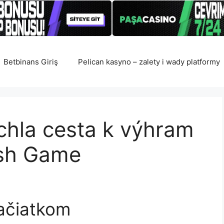
Betbinans Giriş
Pelican kasyno – zalety i wady platformy
chla cesta k výhram
sh Game
ačiatkom