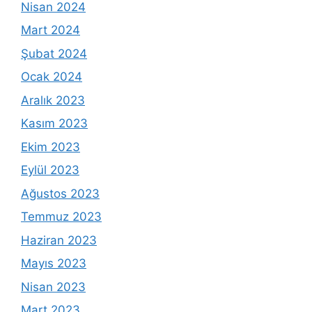
Nisan 2024
Mart 2024
Şubat 2024
Ocak 2024
Aralık 2023
Kasım 2023
Ekim 2023
Eylül 2023
Ağustos 2023
Temmuz 2023
Haziran 2023
Mayıs 2023
Nisan 2023
Mart 2023