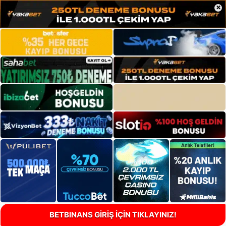
×
BETBINANS GİRİŞ İÇİN TIKLAYINIZ!