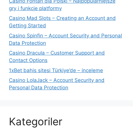
Casino Fontan dla Polski – Najpopularniejsze
gry i funkcje platformy
Casino Mad Slots – Creating an Account and
Getting Started
Casino Spinfin – Account Security and Personal
Data Protection
Casino Dracula – Customer Support and
Contact Options
1xBet bahis sitesi Türkiye’de – inceleme
Casino LolaJack – Account Security and
Personal Data Protection
Kategoriler