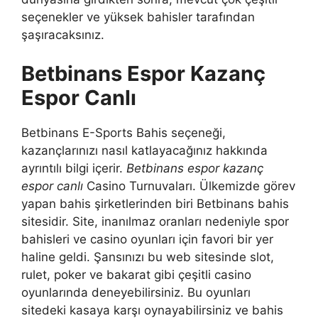
seçenekler ve yüksek bahisler tarafından
şaşıracaksınız.
Betbinans Espor Kazanç
Espor Canlı
Betbinans E-Sports Bahis seçeneği,
kazançlarınızı nasıl katlayacağınız hakkında
ayrıntılı bilgi içerir.
Betbinans espor kazanç
espor canlı
Casino Turnuvaları. Ülkemizde görev
yapan bahis şirketlerinden biri Betbinans bahis
sitesidir. Site, inanılmaz oranları nedeniyle spor
bahisleri ve casino oyunları için favori bir yer
haline geldi. Şansınızı bu web sitesinde slot,
rulet, poker ve bakarat gibi çeşitli casino
oyunlarında deneyebilirsiniz. Bu oyunları
sitedeki kasaya karşı oynayabilirsiniz ve bahis