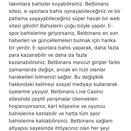
takımlara bahisler koyabilirsiniz. Betbinans
sitesi, e-sporlara bahis oynayabileceğiniz ve bir
patlama yaşayabileceğiniz süper havalı bir web
sitesi gibidir! Bahislerin çoğu böyle yapılır. E-
spor bahislerine giriyorsanız, Betbinans en son
haberleri ve güncellemeleri bulmak için harika
bir yerdir. E-sporlara bahis yaparak, daha fazla
para kazanabilir ve daha da fazla
kazanabilirsiniz. Betbinans mevcut girişler farklı
zamanlarda değişir, ancak en hızlı olanlar
hareketleri bilmenizi sağlar. Bu değişiklik
hakkındaki kelimeyi sosyal medyayı kullanarak
üyelerine yayıyor. Betbinans Live Casino
sitesinde çeşitli yarışmalar izlemekten
hoşlanıyorsanız, kart köşesine ve oyuncu
bahislerine katılabilir ve hatta tüm spor
bahislerine katılabilirsiniz. Betbinans sağlam
altyapısı sayesinde ihtiyacınız olan her şeyi