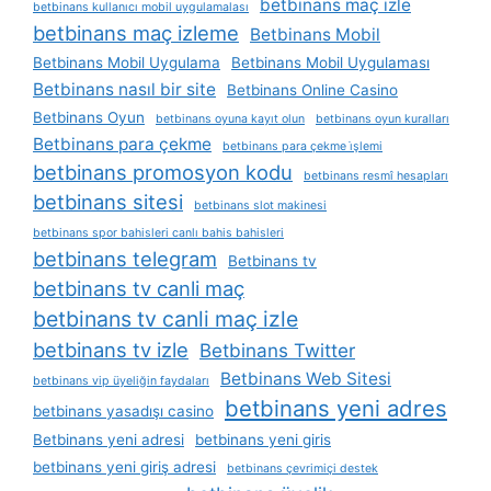
betbinans maç izle
betbinans kullanıcı mobil uygulamalası
betbinans maç izleme
Betbinans Mobil
Betbinans Mobil Uygulama
Betbinans Mobil Uygulaması
Betbinans nasıl bir site
Betbinans Online Casino
Betbinans Oyun
betbinans oyuna kayıt olun
betbinans oyun kuralları
Betbinans para çekme
betbinans para çekme i̇şlemi
betbinans promosyon kodu
betbinans resmî hesapları
betbinans sitesi
betbinans slot makinesi
betbinans spor bahisleri canlı bahis bahisleri
betbinans telegram
Betbinans tv
betbinans tv canli maç
betbinans tv canli maç izle
betbinans tv izle
Betbinans Twitter
Betbinans Web Sitesi
betbinans vip üyeliğin faydaları
betbinans yeni adres
betbinans yasadışı casino
Betbinans yeni adresi
betbinans yeni giris
betbinans yeni giriş adresi
betbinans çevrimiçi destek