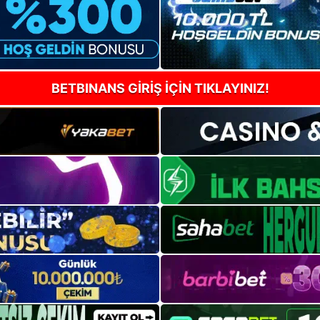
BETBINANS GİRİŞ İÇİN TIKLAYINIZ!