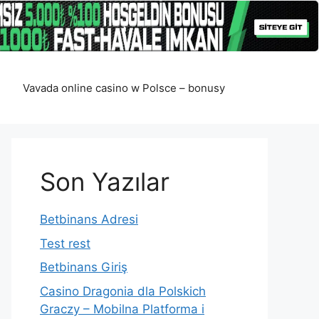
Vavada online casino w Polsce – bonusy
Son Yazılar
Betbinans Adresi
Test rest
Betbinans Giriş
Casino Dragonia dla Polskich
Graczy – Mobilna Platforma i