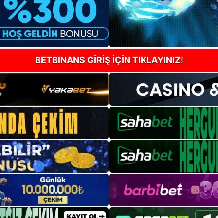
BETBINANS GİRİŞ İÇİN TIKLAYINIZ!