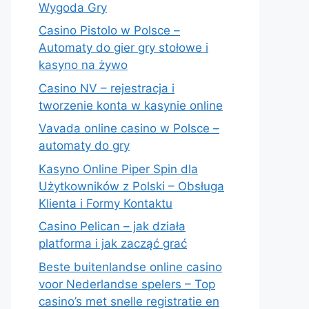
Wygoda Gry
Casino Pistolo w Polsce –
Automaty do gier gry stołowe i
kasyno na żywo
Casino NV – rejestracja i
tworzenie konta w kasynie online
Vavada online casino w Polsce –
automaty do gry
Kasyno Online Piper Spin dla
Użytkowników z Polski – Obsługa
Klienta i Formy Kontaktu
Casino Pelican – jak działa
platforma i jak zacząć grać
Beste buitenlandse online casino
voor Nederlandse spelers – Top
casino’s met snelle registratie en