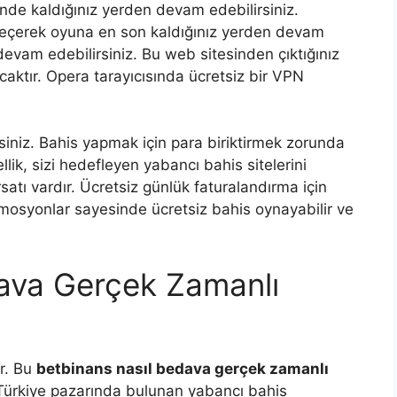
de kaldığınız yerden devam edebilirsiniz.
eçerek oyuna en son kaldığınız yerden devam
evam edebilirsiniz. Bu web sitesinden çıktığınız
caktır. Opera tarayıcısında ücretsiz bir VPN
siniz. Bahis yapmak için para biriktirmek zorunda
lik, sizi hedefleyen yabancı bahis sitelerini
satı vardır. Ücretsiz günlük faturalandırma için
omosyonlar sayesinde ücretsiz bahis oynayabilir ve
.
ava Gerçek Zamanlı
ir. Bu
betbinans nasıl bedava gerçek zamanlı
i Türkiye pazarında bulunan yabancı bahis