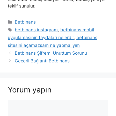
teklif sunulur.
Kategoriler
Betbinans
Etiketler
betbinans instagram
,
betbinans mobil
uygulamasının faydaları nelerdir
,
betbinans
sitesini açamazsam ne yapmalıyım
Yazı
Betbinans Şifremi Unuttum Sorunu
dolaşımı
Geçerli Bağlantı Betbinans
Yorum yapın
Yorum