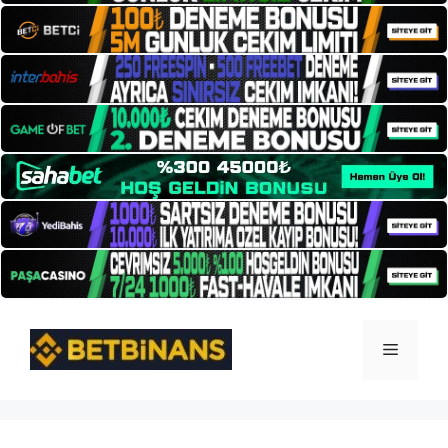
İçeriğe
atla
Menü