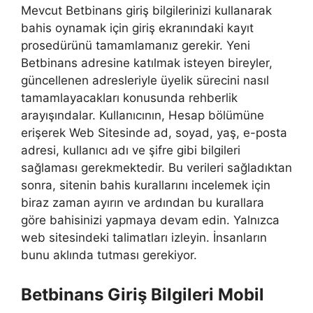
Mevcut Betbinans giriş bilgilerinizi kullanarak
bahis oynamak için giriş ekranındaki kayıt
prosedürünü tamamlamanız gerekir. Yeni
Betbinans adresine katılmak isteyen bireyler,
güncellenen adresleriyle üyelik sürecini nasıl
tamamlayacakları konusunda rehberlik
arayışındalar. Kullanıcının, Hesap bölümüne
erişerek Web Sitesinde ad, soyad, yaş, e-posta
adresi, kullanıcı adı ve şifre gibi bilgileri
sağlaması gerekmektedir. Bu verileri sağladıktan
sonra, sitenin bahis kurallarını incelemek için
biraz zaman ayırın ve ardından bu kurallara
göre bahisinizi yapmaya devam edin. Yalnızca
web sitesindeki talimatları izleyin. İnsanların
bunu aklında tutması gerekiyor.
Betbinans Giriş Bilgileri Mobil