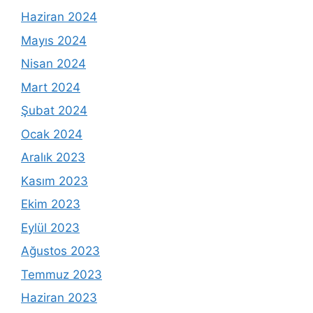
Haziran 2024
Mayıs 2024
Nisan 2024
Mart 2024
Şubat 2024
Ocak 2024
Aralık 2023
Kasım 2023
Ekim 2023
Eylül 2023
Ağustos 2023
Temmuz 2023
Haziran 2023