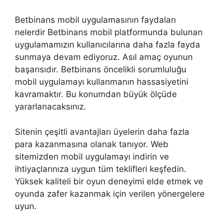
Betbinans mobil uygulamasının faydaları
nelerdir Betbinans mobil platformunda bulunan
uygulamamızın kullanıcılarına daha fazla fayda
sunmaya devam ediyoruz. Asıl amaç oyunun
başarısıdır. Betbinans öncelikli sorumluluğu
mobil uygulamayı kullanmanın hassasiyetini
kavramaktır. Bu konumdan büyük ölçüde
yararlanacaksınız.
Sitenin çeşitli avantajları üyelerin daha fazla
para kazanmasına olanak tanıyor. Web
sitemizden mobil uygulamayı indirin ve
ihtiyaçlarınıza uygun tüm teklifleri keşfedin.
Yüksek kaliteli bir oyun deneyimi elde etmek ve
oyunda zafer kazanmak için verilen yönergelere
uyun.