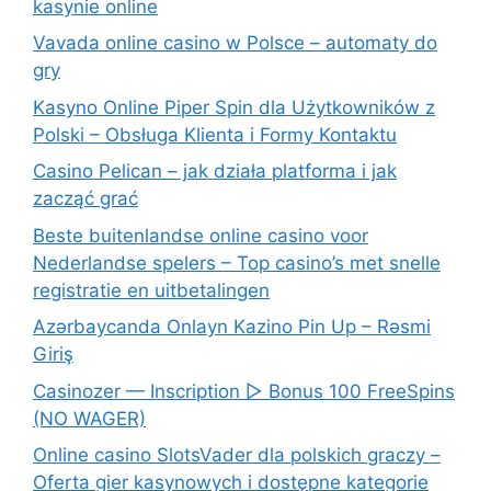
kasynie online
Vavada online casino w Polsce – automaty do
gry
Kasyno Online Piper Spin dla Użytkowników z
Polski – Obsługa Klienta i Formy Kontaktu
Casino Pelican – jak działa platforma i jak
zacząć grać
Beste buitenlandse online casino voor
Nederlandse spelers – Top casino’s met snelle
registratie en uitbetalingen
Azərbaycanda Onlayn Kazino Pin Up – Rəsmi
Giriş
Casinozer — Inscription ▷ Bonus 100 FreeSpins
(NO WAGER)
Online casino SlotsVader dla polskich graczy –
Oferta gier kasynowych i dostępne kategorie