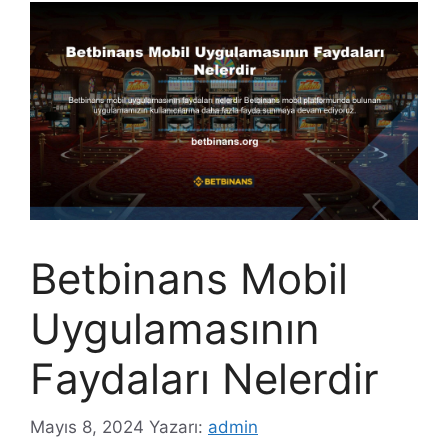
Betbinans Mobil
Uygulamasının
Faydaları Nelerdir
Mayıs 8, 2024
Yazarı:
admin