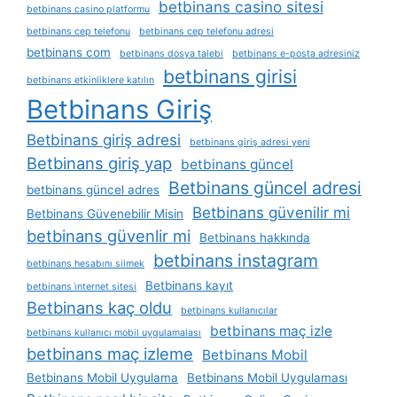
betbinans casino sitesi
betbinans casino platformu
betbinans cep telefonu
betbinans cep telefonu adresi
betbinans com
betbinans dosya talebi
betbinans e-posta adresiniz
betbinans girisi
betbinans etkinliklere katılın
Betbinans Giriş
Betbinans giriş adresi
betbinans giriş adresi yeni
Betbinans giriş yap
betbinans güncel
Betbinans güncel adresi
betbinans güncel adres
Betbinans güvenilir mi
Betbinans Güvenebilir Misin
betbinans güvenlir mi
Betbinans hakkında
betbinans instagram
betbinans hesabını silmek
Betbinans kayıt
betbinans i̇nternet sitesi
Betbinans kaç oldu
betbinans kullanıcılar
betbinans maç izle
betbinans kullanıcı mobil uygulamalası
betbinans maç izleme
Betbinans Mobil
Betbinans Mobil Uygulama
Betbinans Mobil Uygulaması