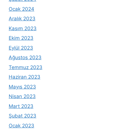
Ocak 2024
Aralık 2023
Kasım 2023
Ekim 2023
Eylül 2023
Ağustos 2023
Temmuz 2023
Haziran 2023
Mayıs 2023
Nisan 2023
Mart 2023
Şubat 2023
Ocak 2023