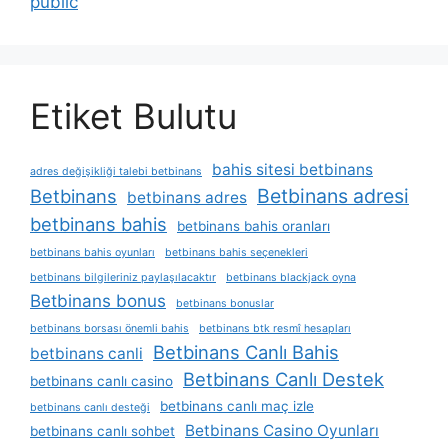
public
Etiket Bulutu
bahis sitesi betbinans
adres değişikliği talebi betbinans
Betbinans adresi
Betbinans
betbinans adres
betbinans bahis
betbinans bahis oranları
betbinans bahis oyunları
betbinans bahis seçenekleri
betbinans bilgileriniz paylaşılacaktır
betbinans blackjack oyna
Betbinans bonus
betbinans bonuslar
betbinans borsası önemli bahis
betbinans btk resmî hesapları
Betbinans Canlı Bahis
betbinans canli
Betbinans Canlı Destek
betbinans canlı casino
betbinans canlı maç izle
betbinans canlı desteği
Betbinans Casino Oyunları
betbinans canlı sohbet