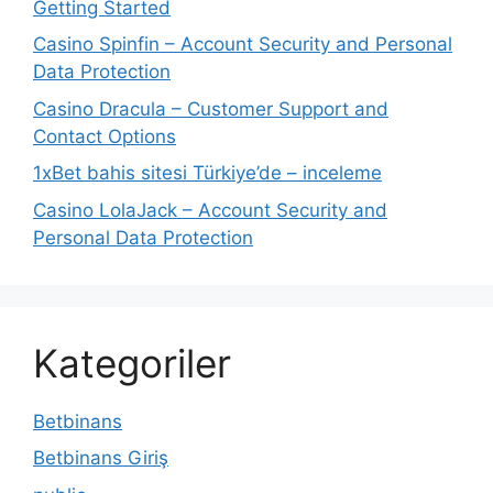
Getting Started
Casino Spinfin – Account Security and Personal
Data Protection
Casino Dracula – Customer Support and
Contact Options
1xBet bahis sitesi Türkiye’de – inceleme
Casino LolaJack – Account Security and
Personal Data Protection
Kategoriler
Betbinans
Betbinans Giriş