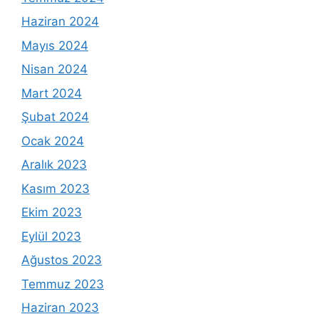
Haziran 2024
Mayıs 2024
Nisan 2024
Mart 2024
Şubat 2024
Ocak 2024
Aralık 2023
Kasım 2023
Ekim 2023
Eylül 2023
Ağustos 2023
Temmuz 2023
Haziran 2023