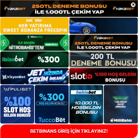
×
BETBINANS GİRİŞ İÇİN TIKLAYINIZ!