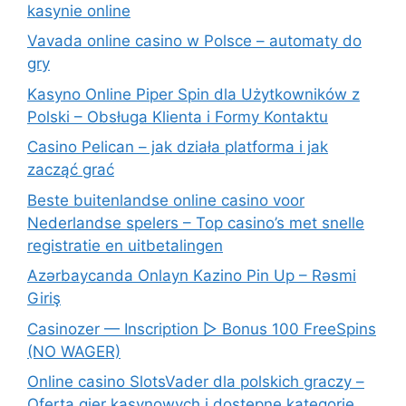
kasynie online
Vavada online casino w Polsce – automaty do
gry
Kasyno Online Piper Spin dla Użytkowników z
Polski – Obsługa Klienta i Formy Kontaktu
Casino Pelican – jak działa platforma i jak
zacząć grać
Beste buitenlandse online casino voor
Nederlandse spelers – Top casino’s met snelle
registratie en uitbetalingen
Azərbaycanda Onlayn Kazino Pin Up – Rəsmi
Giriş
Casinozer — Inscription ▷ Bonus 100 FreeSpins
(NO WAGER)
Online casino SlotsVader dla polskich graczy –
Oferta gier kasynowych i dostępne kategorie