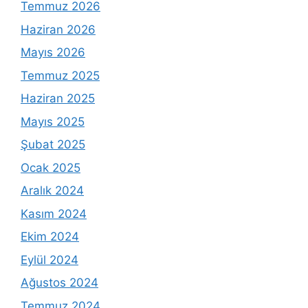
Temmuz 2026
Haziran 2026
Mayıs 2026
Temmuz 2025
Haziran 2025
Mayıs 2025
Şubat 2025
Ocak 2025
Aralık 2024
Kasım 2024
Ekim 2024
Eylül 2024
Ağustos 2024
Temmuz 2024