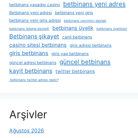
betbinans yeni adres
betbinans yasadışı casino
Betbinans yeni adresi
betbinans yeni giris
betbinans yeni giriş adresi
betbinans çevrimiçi destek
betbinans üyelik
betbinans ödeme desteği
betbinans üyelikleri
Betbinans şikayet
canli betbinans
casino sitesi betbinans
giris adresi betbinans
giris betbinans
giris yap betbinans
güncel betbinans
güncel adresi betbinans
kayit betbinans
twitter betbinans
betbinans twitter adresi nedir?
Arşivler
Ağustos 2026