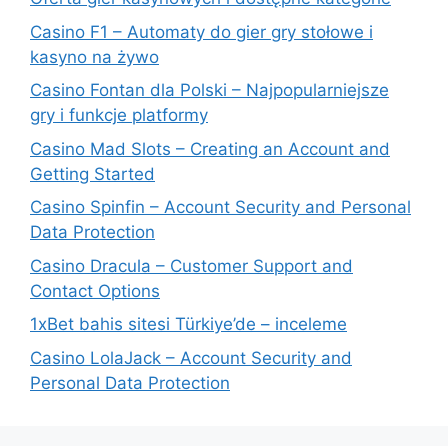
Casino F1 – Automaty do gier gry stołowe i
kasyno na żywo
Casino Fontan dla Polski – Najpopularniejsze
gry i funkcje platformy
Casino Mad Slots – Creating an Account and
Getting Started
Casino Spinfin – Account Security and Personal
Data Protection
Casino Dracula – Customer Support and
Contact Options
1xBet bahis sitesi Türkiye’de – inceleme
Casino LolaJack – Account Security and
Personal Data Protection