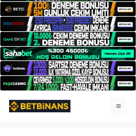
İçeriğe
atla
Menü