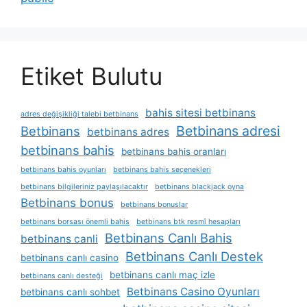
Etiket Bulutu
bahis sitesi betbinans
adres değişikliği talebi betbinans
Betbinans adresi
Betbinans
betbinans adres
betbinans bahis
betbinans bahis oranları
betbinans bahis oyunları
betbinans bahis seçenekleri
betbinans bilgileriniz paylaşılacaktır
betbinans blackjack oyna
Betbinans bonus
betbinans bonuslar
betbinans borsası önemli bahis
betbinans btk resmî hesapları
Betbinans Canlı Bahis
betbinans canli
Betbinans Canlı Destek
betbinans canlı casino
betbinans canlı maç izle
betbinans canlı desteği
Betbinans Casino Oyunları
betbinans canlı sohbet