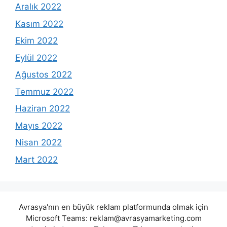
Aralık 2022
Kasım 2022
Ekim 2022
Eylül 2022
Ağustos 2022
Temmuz 2022
Haziran 2022
Mayıs 2022
Nisan 2022
Mart 2022
Avrasya'nın en büyük reklam platformunda olmak için
Microsoft Teams:
reklam@avrasyamarketing.com