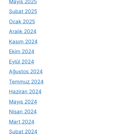
Mayıs 2025
Şubat 2025
Ocak 2025
Aralık 2024
Kasım 2024
Ekim 2024
Eylül 2024
Ağustos 2024
Temmuz 2024
Haziran 2024
Mayıs 2024
Nisan 2024
Mart 2024
Şubat 2024