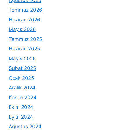
Ağustos 2026
Temmuz 2026
Haziran 2026
Mayıs 2026
Temmuz 2025
Haziran 2025
Mayıs 2025
Şubat 2025
Ocak 2025
Aralık 2024
Kasım 2024
Ekim 2024
Eylül 2024
Ağustos 2024