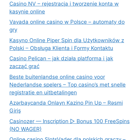
Casino NV – rejestracja i tworzenie konta w
kasynie online
Vavada online casino w Polsce – automaty do
gry
Kasyno Online Piper Spin dla Użytkowników z
Polski – Obsługa Klienta i Formy Kontaktu
Casino Pelican – jak działa platforma i jak
zacząć grać
Beste buitenlandse online casino voor
Nederlandse spelers – Top casino’s met snelle
registratie en uitbetalingen
Azərbaycanda Onlayn Kazino Pin Up – Rəsmi
Giriş
Casinozer — Inscription ▷ Bonus 100 FreeSpins
(NO WAGER)
Online casino SlotsVader dla polskich graczy –