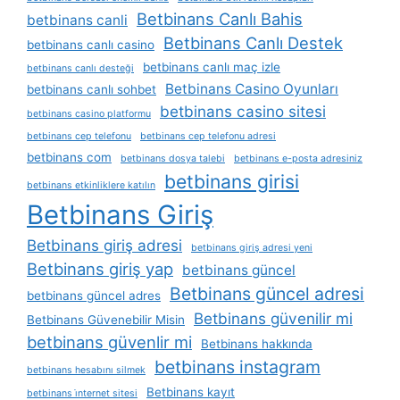
Betbinans Canlı Bahis
betbinans canli
Betbinans Canlı Destek
betbinans canlı casino
betbinans canlı maç izle
betbinans canlı desteği
Betbinans Casino Oyunları
betbinans canlı sohbet
betbinans casino sitesi
betbinans casino platformu
betbinans cep telefonu
betbinans cep telefonu adresi
betbinans com
betbinans dosya talebi
betbinans e-posta adresiniz
betbinans girisi
betbinans etkinliklere katılın
Betbinans Giriş
Betbinans giriş adresi
betbinans giriş adresi yeni
Betbinans giriş yap
betbinans güncel
Betbinans güncel adresi
betbinans güncel adres
Betbinans güvenilir mi
Betbinans Güvenebilir Misin
betbinans güvenlir mi
Betbinans hakkında
betbinans instagram
betbinans hesabını silmek
Betbinans kayıt
betbinans i̇nternet sitesi