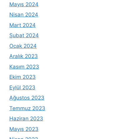
Mayıs 2024
Nisan 2024
Mart 2024
Şubat 2024
Ocak 2024
Aralık 2023
Kasım 2023
Ekim 2023
Eylül 2023
Ağustos 2023
Temmuz 2023
Haziran 2023
Mayıs 2023