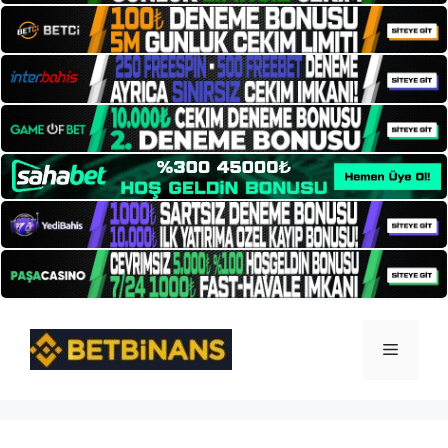
İçeriğe
atla
Menü