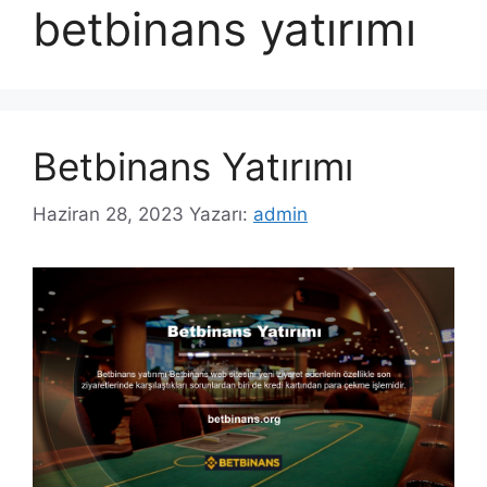
betbinans yatırımı
Betbinans Yatırımı
Haziran 28, 2023
Yazarı:
admin