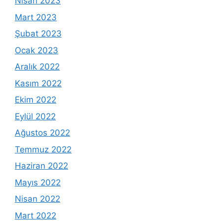
Nisan 2023
Mart 2023
Şubat 2023
Ocak 2023
Aralık 2022
Kasım 2022
Ekim 2022
Eylül 2022
Ağustos 2022
Temmuz 2022
Haziran 2022
Mayıs 2022
Nisan 2022
Mart 2022