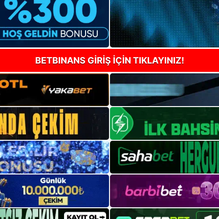
BETBINANS GİRİŞ İÇİN TIKLAYINIZ!