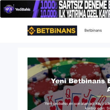
İçeriğe
atla
Betbinans