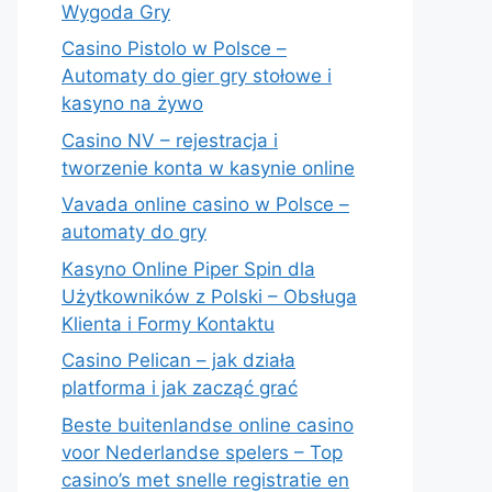
Wygoda Gry
Casino Pistolo w Polsce –
Automaty do gier gry stołowe i
kasyno na żywo
Casino NV – rejestracja i
tworzenie konta w kasynie online
Vavada online casino w Polsce –
automaty do gry
Kasyno Online Piper Spin dla
Użytkowników z Polski – Obsługa
Klienta i Formy Kontaktu
Casino Pelican – jak działa
platforma i jak zacząć grać
Beste buitenlandse online casino
voor Nederlandse spelers – Top
casino’s met snelle registratie en