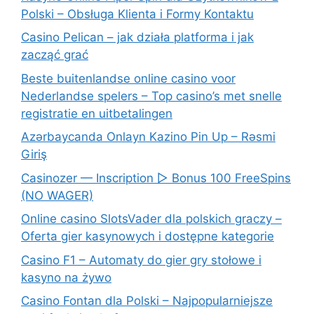
Polski – Obsługa Klienta i Formy Kontaktu
Casino Pelican – jak działa platforma i jak
zacząć grać
Beste buitenlandse online casino voor
Nederlandse spelers – Top casino’s met snelle
registratie en uitbetalingen
Azərbaycanda Onlayn Kazino Pin Up – Rəsmi
Giriş
Casinozer — Inscription ▷ Bonus 100 FreeSpins
(NO WAGER)
Online casino SlotsVader dla polskich graczy –
Oferta gier kasynowych i dostępne kategorie
Casino F1 – Automaty do gier gry stołowe i
kasyno na żywo
Casino Fontan dla Polski – Najpopularniejsze