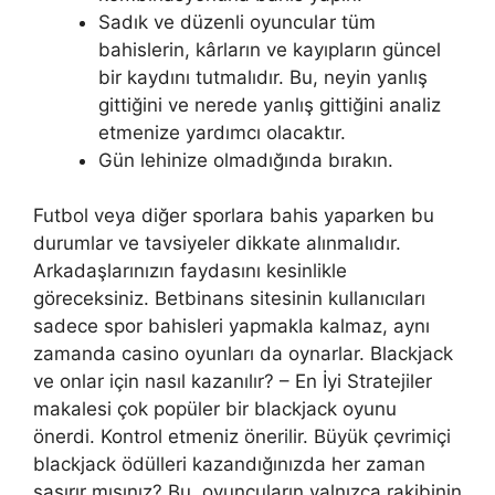
Sadık ve düzenli oyuncular tüm
bahislerin, kârların ve kayıpların güncel
bir kaydını tutmalıdır. Bu, neyin yanlış
gittiğini ve nerede yanlış gittiğini analiz
etmenize yardımcı olacaktır.
Gün lehinize olmadığında bırakın.
Futbol veya diğer sporlara bahis yaparken bu
durumlar ve tavsiyeler dikkate alınmalıdır.
Arkadaşlarınızın faydasını kesinlikle
göreceksiniz. Betbinans sitesinin kullanıcıları
sadece spor bahisleri yapmakla kalmaz, aynı
zamanda casino oyunları da oynarlar. Blackjack
ve onlar için nasıl kazanılır? – En İyi Stratejiler
makalesi çok popüler bir blackjack oyunu
önerdi. Kontrol etmeniz önerilir. Büyük çevrimiçi
blackjack ödülleri kazandığınızda her zaman
şaşırır mısınız? Bu, oyuncuların yalnızca rakibinin