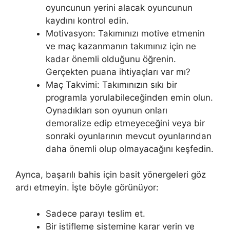
oyuncunun yerini alacak oyuncunun
kaydını kontrol edin.
Motivasyon: Takımınızı motive etmenin
ve maç kazanmanın takımınız için ne
kadar önemli olduğunu öğrenin.
Gerçekten puana ihtiyaçları var mı?
Maç Takvimi: Takımınızın sıkı bir
programla yorulabileceğinden emin olun.
Oynadıkları son oyunun onları
demoralize edip etmeyeceğini veya bir
sonraki oyunlarının mevcut oyunlarından
daha önemli olup olmayacağını keşfedin.
Ayrıca, başarılı bahis için basit yönergeleri göz
ardı etmeyin. İşte böyle görünüyor:
Sadece parayı teslim et.
Bir istifleme sistemine karar verin ve