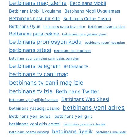
betbinans maç izleme
Betbinans Mobil
Betbinans Mobil Uygulama
Betbinans Mobil Uygulaması
Betbinans nasıl bir site
Betbinans Online Casino
Betbinans Oyun
betbinans oyuna kayıt olun
betbinans oyun kuralları
Betbinans para çekme
betbinans para çekme i̇şlemi
betbinans promosyon kodu
betbinans resmî hesapları
betbinans sitesi
betbinans slot makinesi
betbinans spor bahisleri canlı bahis bahisleri
betbinans telegram
Betbinans tv
betbinans tv canli maç
betbinans tv canli maç izle
betbinans tv izle
Betbinans Twitter
Betbinans Web Sitesi
betbinans vip üyeliğin faydaları
betbinans yeni adres
betbinans yasadışı casino
Betbinans yeni adresi
betbinans yeni giris
betbinans yeni giriş adresi
betbinans çevrimiçi destek
betbinans üyelik
betbinans ödeme desteği
betbinans üyelikleri