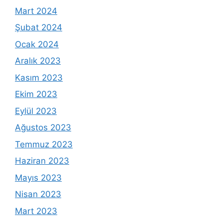
Mart 2024
Şubat 2024
Ocak 2024
Aralık 2023
Kasım 2023
Ekim 2023
Eylül 2023
Ağustos 2023
Temmuz 2023
Haziran 2023
Mayıs 2023
Nisan 2023
Mart 2023