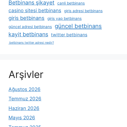
Betbinans şikayet
canli betbinans
casino sitesi betbinans
giris adresi betbinans
giris betbinans
giris yap betbinans
güncel betbinans
güncel adresi betbinans
kayit betbinans
twitter betbinans
betbinans twitter adresi nedir?
Arşivler
Ağustos 2026
Temmuz 2026
Haziran 2026
Mayıs 2026