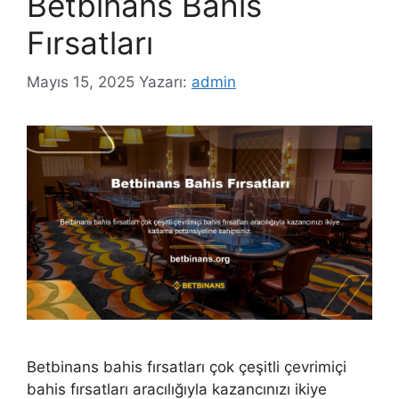
Betbinans Bahis
Fırsatları
Mayıs 15, 2025
Yazarı:
admin
Betbinans bahis fırsatları çok çeşitli çevrimiçi
bahis fırsatları aracılığıyla kazancınızı ikiye