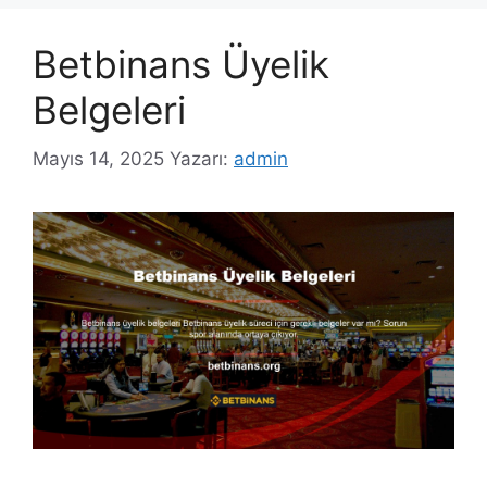
Betbinans Üyelik
Belgeleri
Mayıs 14, 2025
Yazarı:
admin