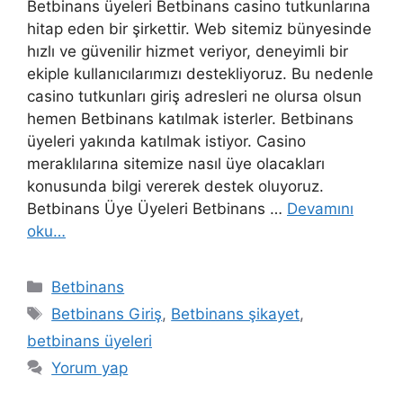
Betbinans üyeleri Betbinans casino tutkunlarına
hitap eden bir şirkettir. Web sitemiz bünyesinde
hızlı ve güvenilir hizmet veriyor, deneyimli bir
ekiple kullanıcılarımızı destekliyoruz. Bu nedenle
casino tutkunları giriş adresleri ne olursa olsun
hemen Betbinans katılmak isterler. Betbinans
üyeleri yakında katılmak istiyor. Casino
meraklılarına sitemize nasıl üye olacakları
konusunda bilgi vererek destek oluyoruz.
Betbinans Üye Üyeleri Betbinans …
Devamını
oku…
Kategoriler
Betbinans
Etiketler
Betbinans Giriş
,
Betbinans şikayet
,
betbinans üyeleri
Yorum yap