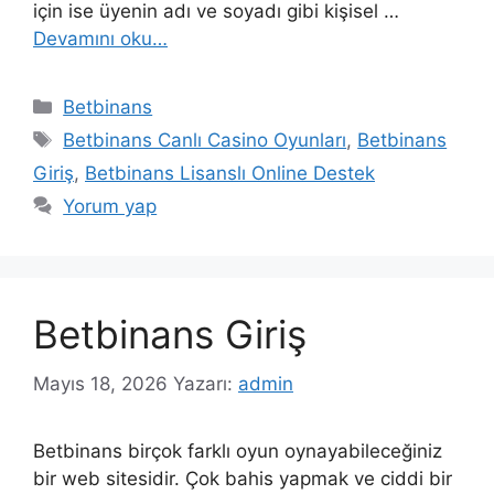
için ise üyenin adı ve soyadı gibi kişisel …
Devamını oku…
Kategoriler
Betbinans
Etiketler
Betbinans Canlı Casino Oyunları
,
Betbinans
Giriş
,
Betbinans Lisanslı Online Destek
Yorum yap
Betbinans Giriş
Mayıs 18, 2026
Yazarı:
admin
Betbinans birçok farklı oyun oynayabileceğiniz
bir web sitesidir. Çok bahis yapmak ve ciddi bir