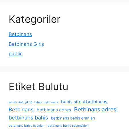
Kategoriler
Betbinans
Betbinans Giriş
public
Etiket Bulutu
bahis sitesi betbinans
adres değişikliği talebi betbinans
Betbinans adresi
Betbinans
betbinans adres
betbinans bahis
betbinans bahis oranları
betbinans bahis oyunları
betbinans bahis seçenekleri