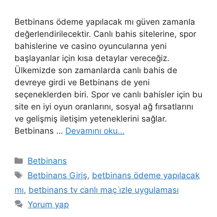
Betbinans ödeme yapılacak mı güven zamanla
değerlendirilecektir. Canlı bahis sitelerine, spor
bahislerine ve casino oyuncularına yeni
başlayanlar için kısa detaylar vereceğiz.
Ülkemizde son zamanlarda canlı bahis de
devreye girdi ve Betbinans de yeni
seçeneklerden biri. Spor ve canlı bahisler için bu
site en iyi oyun oranlarını, sosyal ağ fırsatlarını
ve gelişmiş iletişim yeteneklerini sağlar.
Betbinans …
Devamını oku…
Kategoriler
Betbinans
Etiketler
Betbinans Giriş
,
betbinans ödeme yapılacak
mı
,
betbinans tv canlı maç i̇zle uygulaması
Yorum yap