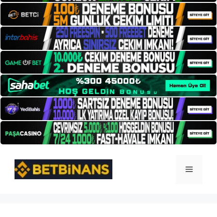
İçeriğe
atla
Menü