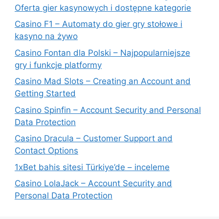
Oferta gier kasynowych i dostępne kategorie
Casino F1 – Automaty do gier gry stołowe i
kasyno na żywo
Casino Fontan dla Polski – Najpopularniejsze
gry i funkcje platformy
Casino Mad Slots – Creating an Account and
Getting Started
Casino Spinfin – Account Security and Personal
Data Protection
Casino Dracula – Customer Support and
Contact Options
1xBet bahis sitesi Türkiye’de – inceleme
Casino LolaJack – Account Security and
Personal Data Protection