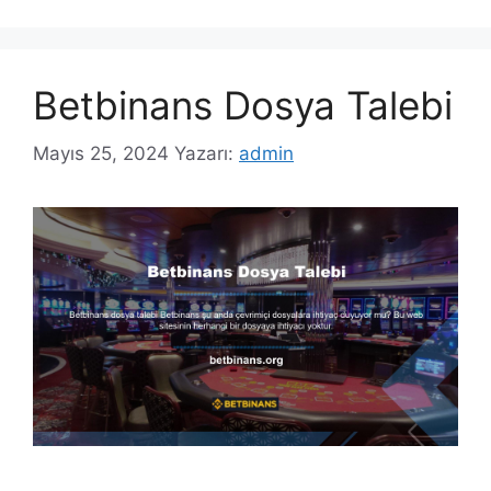
Betbinans Dosya Talebi
Mayıs 25, 2024
Yazarı:
admin