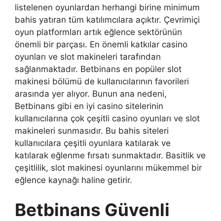
listelenen oyunlardan herhangi birine minimum
bahis yatıran tüm katılımcılara açıktır. Çevrimiçi
oyun platformları artık eğlence sektörünün
önemli bir parçası. En önemli katkılar casino
oyunları ve slot makineleri tarafından
sağlanmaktadır. Betbinans en popüler slot
makinesi bölümü de kullanıcılarının favorileri
arasında yer alıyor. Bunun ana nedeni,
Betbinans gibi en iyi casino sitelerinin
kullanıcılarına çok çeşitli casino oyunları ve slot
makineleri sunmasıdır. Bu bahis siteleri
kullanıcılara çeşitli oyunlara katılarak ve
katılarak eğlenme fırsatı sunmaktadır. Basitlik ve
çeşitlilik, slot makinesi oyunlarını mükemmel bir
eğlence kaynağı haline getirir.
Betbinans Güvenli