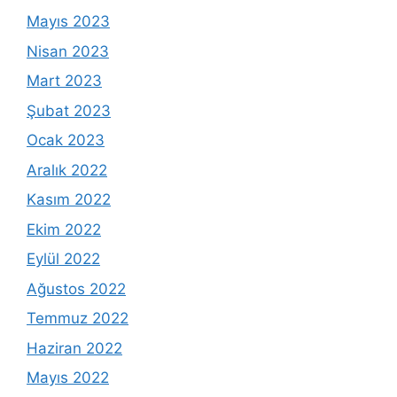
Mayıs 2023
Nisan 2023
Mart 2023
Şubat 2023
Ocak 2023
Aralık 2022
Kasım 2022
Ekim 2022
Eylül 2022
Ağustos 2022
Temmuz 2022
Haziran 2022
Mayıs 2022