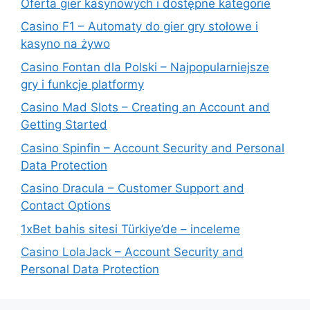
Oferta gier kasynowych i dostępne kategorie
Casino F1 – Automaty do gier gry stołowe i
kasyno na żywo
Casino Fontan dla Polski – Najpopularniejsze
gry i funkcje platformy
Casino Mad Slots – Creating an Account and
Getting Started
Casino Spinfin – Account Security and Personal
Data Protection
Casino Dracula – Customer Support and
Contact Options
1xBet bahis sitesi Türkiye’de – inceleme
Casino LolaJack – Account Security and
Personal Data Protection