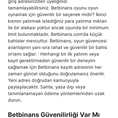
giriş adresinizden üyeliğinizi
tamamlayabilirsiniz. Betbinans oyunu oyun
oynamak için güvenilir bir seçenek midir? İkinci
kısmın yatırmak istediğiniz para yatırma miktarı
ile bir alakası yoktur ancak oyunda bir minimum
limit bulunmaktadır. Betbinans.com’da küçük
bahisler mevcuttur. Betbinans, oyun güvencesi
avantajının yanı sıra rahat ve güvenilir bir bahis
ortamı sağlar. ‘ Herhangi bir ilk yatırım veya
kayıt gerektirmeden güvenilir bir deneyim
sağlamak için Betbinans kayıtlı adresinin her
zaman güncel olduğunu doğrulamanız önerilir.
Yeni adres doğrudan kamuoyuyla
paylaşılacaktır. Sahte, yasa dışı veya
tanımlanamayan ödeme yöntemlerinden uzak
durun.
Betbinans Güvenilirliği Var Mı