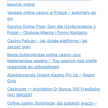
kasynie online
Vavada online casino w Polsce – automaty do
gry
Kasyno Online Piper Spin dla Użytkowników z
Polski – Obsługa Klienta i Formy Kontaktu
Casino Pelican – jak działa platforma i jak
zacząć grać
Beste buitenlandse online casino voor
Nederlandse spelers – Top casino’s met snelle
registratie en uitbetalingen
Azərbaycanda Onlayn Kazino Pin Up – Rəsmi
Giriş
Casinozer — Inscription ▷ Bonus 100 FreeSpins
(NO WAGER)
Online casino SlotsVader dla polskich graczy –