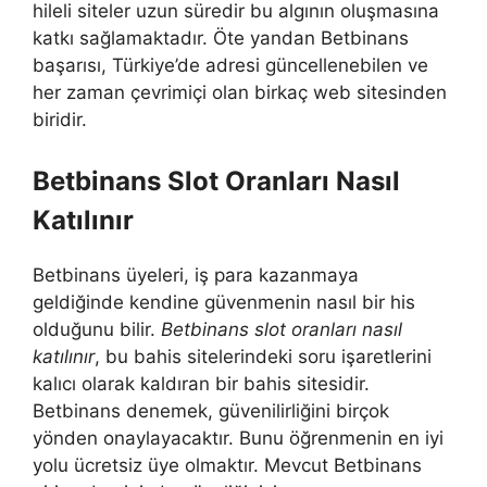
hileli siteler uzun süredir bu algının oluşmasına
katkı sağlamaktadır. Öte yandan Betbinans
başarısı, Türkiye’de adresi güncellenebilen ve
her zaman çevrimiçi olan birkaç web sitesinden
biridir.
Betbinans Slot Oranları Nasıl
Katılınır
Betbinans üyeleri, iş para kazanmaya
geldiğinde kendine güvenmenin nasıl bir his
olduğunu bilir.
Betbinans slot oranları nasıl
katılınır
, bu bahis sitelerindeki soru işaretlerini
kalıcı olarak kaldıran bir bahis sitesidir.
Betbinans denemek, güvenilirliğini birçok
yönden onaylayacaktır. Bunu öğrenmenin en iyi
yolu ücretsiz üye olmaktır. Mevcut Betbinans