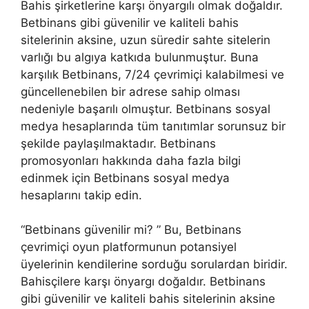
Bahis şirketlerine karşı önyargılı olmak doğaldır.
Betbinans gibi güvenilir ve kaliteli bahis
sitelerinin aksine, uzun süredir sahte sitelerin
varlığı bu algıya katkıda bulunmuştur. Buna
karşılık Betbinans, 7/24 çevrimiçi kalabilmesi ve
güncellenebilen bir adrese sahip olması
nedeniyle başarılı olmuştur. Betbinans sosyal
medya hesaplarında tüm tanıtımlar sorunsuz bir
şekilde paylaşılmaktadır. Betbinans
promosyonları hakkında daha fazla bilgi
edinmek için Betbinans sosyal medya
hesaplarını takip edin.
“Betbinans güvenilir mi? ” Bu, Betbinans
çevrimiçi oyun platformunun potansiyel
üyelerinin kendilerine sorduğu sorulardan biridir.
Bahisçilere karşı önyargı doğaldır. Betbinans
gibi güvenilir ve kaliteli bahis sitelerinin aksine