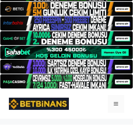
İçeriğe
atla
Menü