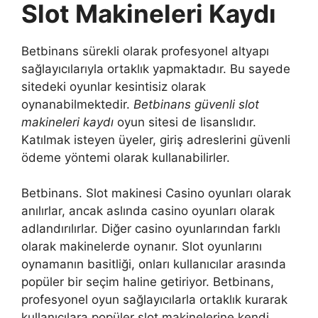
Slot Makineleri Kaydı
Betbinans sürekli olarak profesyonel altyapı
sağlayıcılarıyla ortaklık yapmaktadır. Bu sayede
sitedeki oyunlar kesintisiz olarak
oynanabilmektedir.
Betbinans güvenli slot
makineleri kaydı
oyun sitesi de lisanslıdır.
Katılmak isteyen üyeler, giriş adreslerini güvenli
ödeme yöntemi olarak kullanabilirler.
Betbinans. Slot makinesi Casino oyunları olarak
anılırlar, ancak aslında casino oyunları olarak
adlandırılırlar. Diğer casino oyunlarından farklı
olarak makinelerde oynanır. Slot oyunlarını
oynamanın basitliği, onları kullanıcılar arasında
popüler bir seçim haline getiriyor. Betbinans,
profesyonel oyun sağlayıcılarla ortaklık kurarak
kullanıcılara popüler slot makinelerine kendi