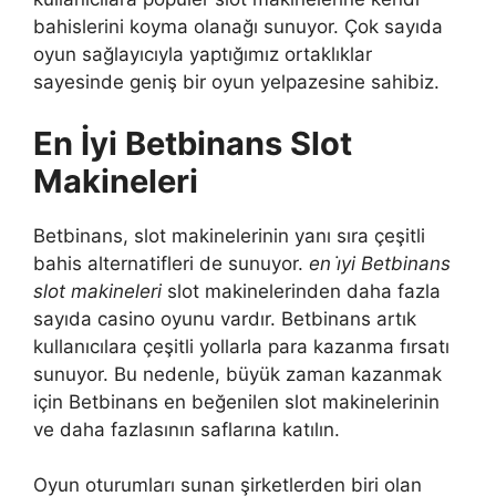
bahislerini koyma olanağı sunuyor. Çok sayıda
oyun sağlayıcıyla yaptığımız ortaklıklar
sayesinde geniş bir oyun yelpazesine sahibiz.
En İyi Betbinans Slot
Makineleri
Betbinans, slot makinelerinin yanı sıra çeşitli
bahis alternatifleri de sunuyor.
en i̇yi Betbinans
slot makineleri
slot makinelerinden daha fazla
sayıda casino oyunu vardır. Betbinans artık
kullanıcılara çeşitli yollarla para kazanma fırsatı
sunuyor. Bu nedenle, büyük zaman kazanmak
için Betbinans en beğenilen slot makinelerinin
ve daha fazlasının saflarına katılın.
Oyun oturumları sunan şirketlerden biri olan