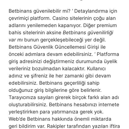
Betbinans güvenilebilir mi? ‘ Detaylandırma için
çevrimiçi platform. Casino sitelerinin çoğu alan
adlarını yenilemeden kapanıyor. Diğer premium
bahis sitelerinin aksine
Betbinans güvenilirliği
var mı
bunun gerçekleşebileceği yer değil.
Betbinans Güvenlik Güncellemesi Girişi ile
önceki adımlara devam edebilirsiniz. ‘ Platforma
giriş adresinizi değiştirmeniz durumunda üyelik
verileriniz bozulmadan kalacaktır. Kullanıcı
adınız ve şifreniz ile her zamanki gibi devam
edebilirsiniz. Betbinans geçerliliği sahip
olduğunuz giriş bilgilerine göre belirlenir.
Tarayıcınıza sayıları girerek birçok farklı alan adı
oluşturabilirsiniz. Betbinans hesabınızı internete
yerleştirirken para yatırmanıza gerek yok.
Web’de Betbinans hakkında önemli miktarda
geri bildirim var. Rakipler tarafından yazılan iftira