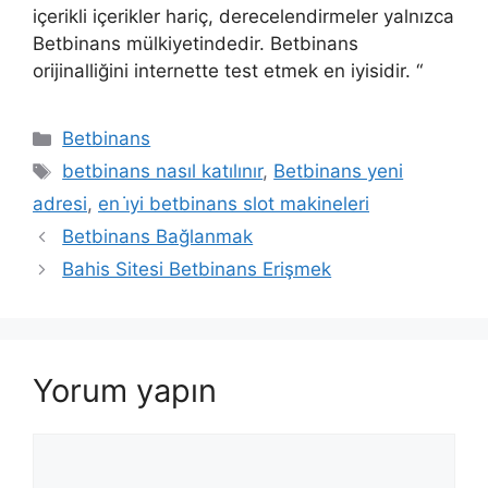
içerikli içerikler hariç, derecelendirmeler yalnızca
Betbinans mülkiyetindedir. Betbinans
orijinalliğini internette test etmek en iyisidir. “
Kategoriler
Betbinans
Etiketler
betbinans nasıl katılınır
,
Betbinans yeni
adresi
,
en i̇yi betbinans slot makineleri
Yazı
Betbinans Bağlanmak
dolaşımı
Bahis Sitesi Betbinans Erişmek
Yorum yapın
Yorum