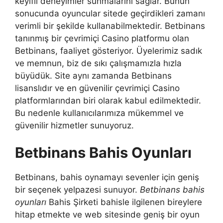
keyifli deneyimler sunmalarını sağlar. Bunun
sonucunda oyuncular sitede geçirdikleri zamanı
verimli bir şekilde kullanabilmektedir. Betbinans
tanınmış bir çevrimiçi Casino platformu olan
Betbinans, faaliyet gösteriyor. Üyelerimiz sadık
ve memnun, biz de sıkı çalışmamızla hızla
büyüdük. Site aynı zamanda Betbinans
lisanslıdır ve en güvenilir çevrimiçi Casino
platformlarından biri olarak kabul edilmektedir.
Bu nedenle kullanıcılarımıza mükemmel ve
güvenilir hizmetler sunuyoruz.
Betbinans Bahis Oyunları
Betbinans, bahis oynamayı sevenler için geniş
bir seçenek yelpazesi sunuyor.
Betbinans bahis
oyunları
Bahis Şirketi bahisle ilgilenen bireylere
hitap etmekte ve web sitesinde geniş bir oyun