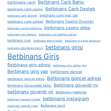
Betbinans Canlı Bahis
betbinans canli
Betbinans Canlı Destek
betbinans canlı casino
betbinans canlı maç izle
betbinans canlı desteği
Betbinans Casino Oyunları
betbinans canlı sohbet
betbinans casino sitesi
betbinans casino platformu
betbinans cep telefonu
betbinans cep telefonu adresi
betbinans com
betbinans dosya talebi
betbinans e-posta adresiniz
betbinans girisi
betbinans etkinliklere katılın
Betbinans Giriş
Betbinans giriş adresi
betbinans giriş adresi yeni
Betbinans giriş yap
betbinans güncel
Betbinans güncel adresi
betbinans güncel adres
Betbinans güvenilir mi
Betbinans Güvenebilir Misin
betbinans güvenlir mi
Betbinans hakkında
betbinans instagram
betbinans hesabını silmek
Betbinans kayıt
betbinans i̇nternet sitesi