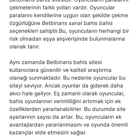
çekmelerinin farklı yolları vardır. Oyuncular
paralarını kendilerine uygun olan şekilde çekme
özgürlüğüne
Betbinans sanal bahis bahis
seçenekleri
sahiptir.Bu, oyuncuların herhangi bir
risk olmadan eşya alışverişinde bulunmalarına
olanak tanır.
Aynı zamanda Betbinans bahis sitesi
kullanıcılara güvenilir ve kaliteli araştırma
olanağı sunmaktadır. Bu nedenle oyuncular bu
siteyi seviyor. Ancak oyunlar da giderek daha
akıcı hale geliyor. Eş zamanlı olarak oyuncular,
bahis oyunlarının verimliliğini artırmak için ek
özelliklerden yararlanabilirler. Bu durumda site
ayarlarının sayısı da artar. Bu, oyuncuların ek
avantajlardan yararlanmasını ve oyunda önemli
kazançlar elde etmesini sağlar.