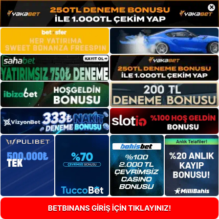
×
BETBINANS GİRİŞ İÇİN TIKLAYINIZ!