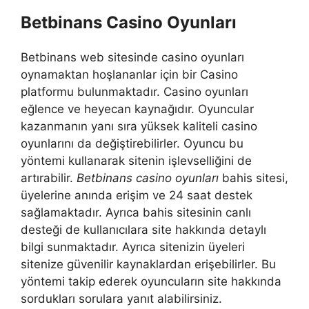
Betbinans Casino Oyunları
Betbinans web sitesinde casino oyunları
oynamaktan hoşlananlar için bir Casino
platformu bulunmaktadır. Casino oyunları
eğlence ve heyecan kaynağıdır. Oyuncular
kazanmanın yanı sıra yüksek kaliteli casino
oyunlarını da değiştirebilirler. Oyuncu bu
yöntemi kullanarak sitenin işlevselliğini de
artırabilir.
Betbinans casino oyunları
bahis sitesi,
üyelerine anında erişim ve 24 saat destek
sağlamaktadır. Ayrıca bahis sitesinin canlı
desteği de kullanıcılara site hakkında detaylı
bilgi sunmaktadır. Ayrıca sitenizin üyeleri
sitenize güvenilir kaynaklardan erişebilirler. Bu
yöntemi takip ederek oyuncuların site hakkında
sordukları sorulara yanıt alabilirsiniz.