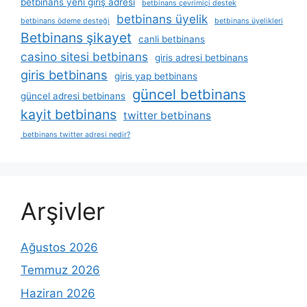
betbinans yeni giriş adresi
betbinans çevrimiçi destek
betbinans üyelik
betbinans ödeme desteği
betbinans üyelikleri
Betbinans şikayet
canli betbinans
casino sitesi betbinans
giris adresi betbinans
giris betbinans
giris yap betbinans
güncel betbinans
güncel adresi betbinans
kayit betbinans
twitter betbinans
betbinans twitter adresi nedir?
Arşivler
Ağustos 2026
Temmuz 2026
Haziran 2026