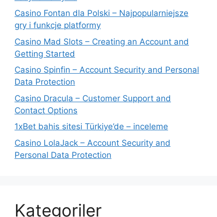
Casino Fontan dla Polski – Najpopularniejsze
gry i funkcje platformy
Casino Mad Slots – Creating an Account and
Getting Started
Casino Spinfin – Account Security and Personal
Data Protection
Casino Dracula – Customer Support and
Contact Options
1xBet bahis sitesi Türkiye’de – inceleme
Casino LolaJack – Account Security and
Personal Data Protection
Kategoriler