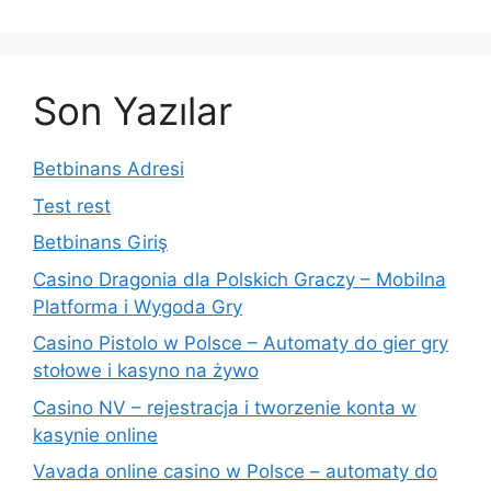
Son Yazılar
Betbinans Adresi
Test rest
Betbinans Giriş
Casino Dragonia dla Polskich Graczy – Mobilna
Platforma i Wygoda Gry
Casino Pistolo w Polsce – Automaty do gier gry
stołowe i kasyno na żywo
Casino NV – rejestracja i tworzenie konta w
kasynie online
Vavada online casino w Polsce – automaty do