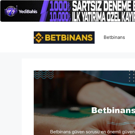
İçeriğe
atla
Betbinans