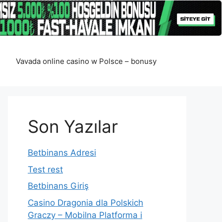
Vavada online casino w Polsce – bonusy
Son Yazılar
Betbinans Adresi
Test rest
Betbinans Giriş
Casino Dragonia dla Polskich
Graczy – Mobilna Platforma i