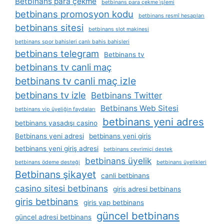
Betbinans para çekme
betbinans para çekme i̇şlemi
betbinans promosyon kodu
betbinans resmî hesapları
betbinans sitesi
betbinans slot makinesi
betbinans spor bahisleri canlı bahis bahisleri
betbinans telegram
Betbinans tv
betbinans tv canli maç
betbinans tv canli maç izle
betbinans tv izle
Betbinans Twitter
Betbinans Web Sitesi
betbinans vip üyeliğin faydaları
betbinans yeni adres
betbinans yasadışı casino
Betbinans yeni adresi
betbinans yeni giris
betbinans yeni giriş adresi
betbinans çevrimiçi destek
betbinans üyelik
betbinans ödeme desteği
betbinans üyelikleri
Betbinans şikayet
canli betbinans
casino sitesi betbinans
giris adresi betbinans
giris betbinans
giris yap betbinans
güncel betbinans
güncel adresi betbinans