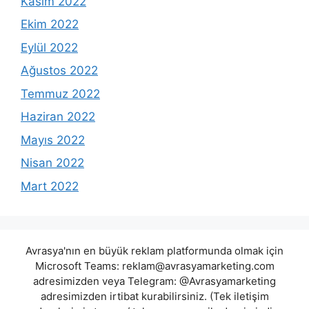
Kasım 2022
Ekim 2022
Eylül 2022
Ağustos 2022
Temmuz 2022
Haziran 2022
Mayıs 2022
Nisan 2022
Mart 2022
Avrasya'nın en büyük reklam platformunda olmak için
Microsoft Teams:
reklam@avrasyamarketing.com
adresimizden veya Telegram: @Avrasyamarketing
adresimizden irtibat kurabilirsiniz. (Tek iletişim