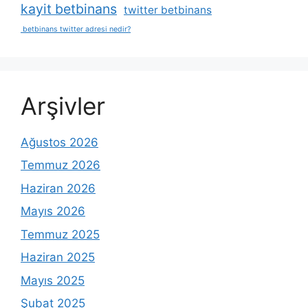
kayit betbinans
twitter betbinans
betbinans twitter adresi nedir?
Arşivler
Ağustos 2026
Temmuz 2026
Haziran 2026
Mayıs 2026
Temmuz 2025
Haziran 2025
Mayıs 2025
Şubat 2025