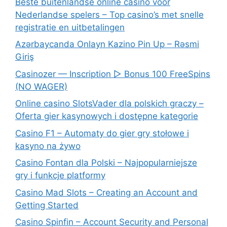
Beste buitenlandse online casino voor
Nederlandse spelers – Top casino’s met snelle
registratie en uitbetalingen
Azərbaycanda Onlayn Kazino Pin Up – Rəsmi
Giriş
Casinozer — Inscription ▷ Bonus 100 FreeSpins
(NO WAGER)
Online casino SlotsVader dla polskich graczy –
Oferta gier kasynowych i dostępne kategorie
Casino F1 – Automaty do gier gry stołowe i
kasyno na żywo
Casino Fontan dla Polski – Najpopularniejsze
gry i funkcje platformy
Casino Mad Slots – Creating an Account and
Getting Started
Casino Spinfin – Account Security and Personal