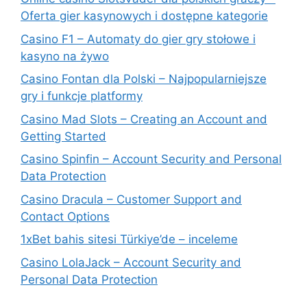
Oferta gier kasynowych i dostępne kategorie
Casino F1 – Automaty do gier gry stołowe i
kasyno na żywo
Casino Fontan dla Polski – Najpopularniejsze
gry i funkcje platformy
Casino Mad Slots – Creating an Account and
Getting Started
Casino Spinfin – Account Security and Personal
Data Protection
Casino Dracula – Customer Support and
Contact Options
1xBet bahis sitesi Türkiye’de – inceleme
Casino LolaJack – Account Security and
Personal Data Protection