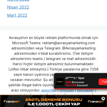
Nisan 2022
Mart 2022
Avrasya'nın en büyük reklam platformunda olmak için
Microsoft Teams:
reklam@avrasyamarketing.com
adresimizden veya Telegram: @Avrasyamarketing
adresimizden irtibat kurabilirsiniz. (Tek iletişim
adreslerimiz teams / telegram ve mail adresimizdir.
Harici hiçbir iletişim adresimiz bulunmamaktadır.
Lütfen itibar etmeyiniz.) Türkiye yasalarına göre 7258
sayılı kanun uyarınca yasa dışı bahis oynamanın
cezaları mevcuttur. Şu an bulunduğunuz site hiç bir
şekilde illegal bahis oyunları oynatmıyor ve oynamaya
aracı olmuyordur.
asporbet
|
limosbet
|
betcasper
|
jestbahis
|
ozanbet
|
celticbet
|
casinobeymen
|
×
panabahis