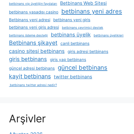
Betbinans Web Sitesi
betbinans vip üyeliğin faydaları
betbinans yeni adres
betbinans yasadışı casino
Betbinans yeni adresi
betbinans yeni giris
betbinans yeni giriş adresi
betbinans çevrimiçi destek
betbinans üyelik
betbinans ödeme desteği
betbinans üyelikleri
Betbinans şikayet
canli betbinans
casino sitesi betbinans
giris adresi betbinans
giris betbinans
giris yap betbinans
güncel betbinans
güncel adresi betbinans
kayit betbinans
twitter betbinans
betbinans twitter adresi nedir?
Arşivler