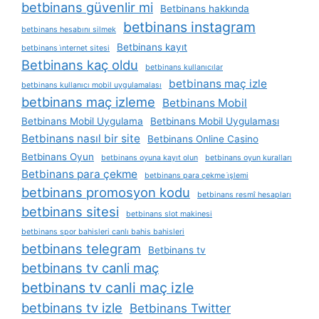
betbinans güvenlir mi
Betbinans hakkında
betbinans instagram
betbinans hesabını silmek
Betbinans kayıt
betbinans i̇nternet sitesi
Betbinans kaç oldu
betbinans kullanıcılar
betbinans maç izle
betbinans kullanıcı mobil uygulamalası
betbinans maç izleme
Betbinans Mobil
Betbinans Mobil Uygulama
Betbinans Mobil Uygulaması
Betbinans nasıl bir site
Betbinans Online Casino
Betbinans Oyun
betbinans oyuna kayıt olun
betbinans oyun kuralları
Betbinans para çekme
betbinans para çekme i̇şlemi
betbinans promosyon kodu
betbinans resmî hesapları
betbinans sitesi
betbinans slot makinesi
betbinans spor bahisleri canlı bahis bahisleri
betbinans telegram
Betbinans tv
betbinans tv canli maç
betbinans tv canli maç izle
betbinans tv izle
Betbinans Twitter