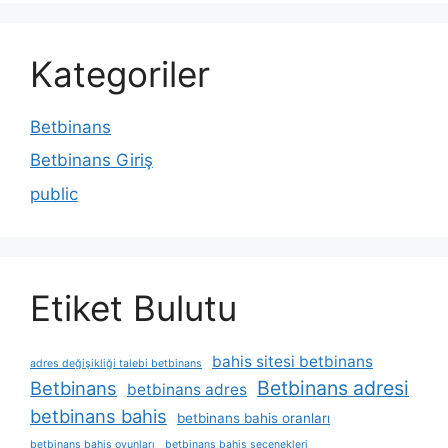
Kategoriler
Betbinans
Betbinans Giriş
public
Etiket Bulutu
bahis sitesi betbinans
adres değişikliği talebi betbinans
Betbinans adresi
Betbinans
betbinans adres
betbinans bahis
betbinans bahis oranları
betbinans bahis oyunları
betbinans bahis seçenekleri