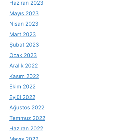
Haziran 2023
Mayıs 2023
Nisan 2023
Mart 2023
Şubat 2023
Ocak 2023
Aralık 2022
Kasım 2022
Ekim 2022
Eylül 2022
Ağustos 2022
Temmuz 2022
Haziran 2022
Mayıs 2022