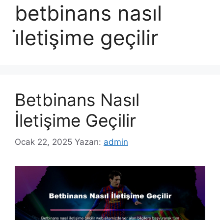
betbinans nasıl
i̇letişime geçilir
Betbinans Nasıl
İletişime Geçilir
Ocak 22, 2025
Yazarı:
admin