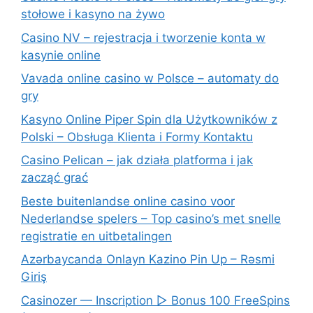
stołowe i kasyno na żywo
Casino NV – rejestracja i tworzenie konta w
kasynie online
Vavada online casino w Polsce – automaty do
gry
Kasyno Online Piper Spin dla Użytkowników z
Polski – Obsługa Klienta i Formy Kontaktu
Casino Pelican – jak działa platforma i jak
zacząć grać
Beste buitenlandse online casino voor
Nederlandse spelers – Top casino’s met snelle
registratie en uitbetalingen
Azərbaycanda Onlayn Kazino Pin Up – Rəsmi
Giriş
Casinozer — Inscription ▷ Bonus 100 FreeSpins