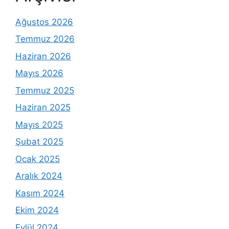
Ağustos 2026
Temmuz 2026
Haziran 2026
Mayıs 2026
Temmuz 2025
Haziran 2025
Mayıs 2025
Şubat 2025
Ocak 2025
Aralık 2024
Kasım 2024
Ekim 2024
Eylül 2024