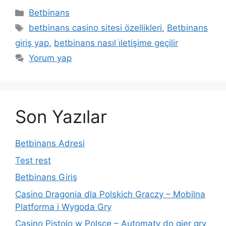
Kategoriler
Betbinans
Etiketler
betbinans casino sitesi özellikleri
,
Betbinans
giriş yap
,
betbinans nasıl i̇letişime geçilir
Yorum yap
Son Yazılar
Betbinans Adresi
Test rest
Betbinans Giriş
Casino Dragonia dla Polskich Graczy – Mobilna
Platforma i Wygoda Gry
Casino Pistolo w Polsce – Automaty do gier gry