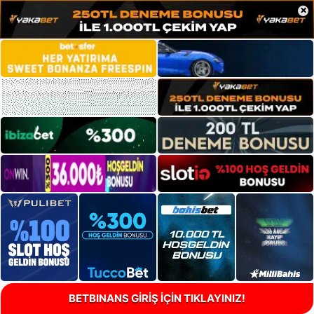
×
BETBINANS GİRİŞ İÇİN TIKLAYINIZ!