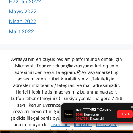
Haziran 2022
Mayıs 2022
Nisan 2022
Mart 2022
Avrasya'nın en büyük reklam platformunda olmak için
Microsoft Teams:
reklam@avrasyamarketing.com
adresimizden veya Telegram: @Avrasyamarketing
adresimizden irtibat kurabilirsiniz. (Tek iletişim
adreslerimiz teams / telegram ve mail adresimizdir.
Harici hiçbir iletişim adresimiz bulunmamaktadır.
Lütfen itibar etmeyiniz.) Türkiye yasalarına göre 7258
sayılı kanun uyarınca yasa dışı bahis oynamanın
cezaları mevcuttur. Şu an bulunduğunuz site hiç bir
şekilde illegal bahis oyunları oynatmıyor ve oynamaya
aracı olmuyordur.
asporbet
|
limosbet
|
betcasper
|
jestbahis
|
ozanbet
|
celticbet
|
casinobeymen
|