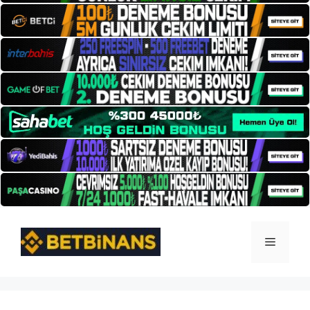
İçeriğe
atla
Menü