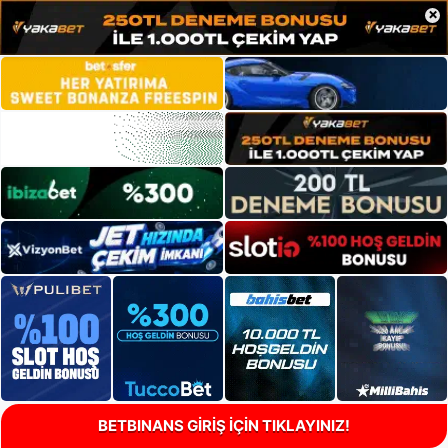
×
BETBINANS GİRİŞ İÇİN TIKLAYINIZ!