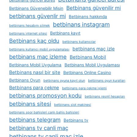
Betbinans güvenilir mi
Betbinans Güvenebilir Misin
betbinans güvenlir mi
Betbinans hakkında
betbinans instagram
betbinans hesabını silmek
Betbinans kayıt
betbinans i̇nternet sitesi
Betbinans kaç oldu
betbinans kullanıcılar
betbinans maç izle
betbinans kullanıcı mobil uygulamalası
betbinans maç izleme
Betbinans Mobil
Betbinans Mobil Uygulama
Betbinans Mobil Uygulaması
Betbinans nasıl bir site
Betbinans Online Casino
Betbinans Oyun
betbinans oyuna kayıt olun
betbinans oyun kuralları
Betbinans para çekme
betbinans para çekme i̇şlemi
betbinans promosyon kodu
betbinans resmî hesapları
betbinans sitesi
betbinans slot makinesi
betbinans spor bahisleri canlı bahis bahisleri
betbinans telegram
Betbinans tv
betbinans tv canli maç
betbinans tv canli maç izle