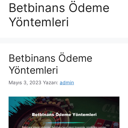
Betbinans Ödeme
Yöntemleri
Betbinans Ödeme
Yöntemleri
Mayıs 3, 2023
Yazarı:
admin