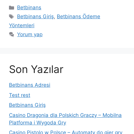
Kategoriler
Betbinans
Etiketler
Betbinans Giriş
,
Betbinans Ödeme
Yöntemleri
Yorum yap
Son Yazılar
Betbinans Adresi
Test rest
Betbinans Giriş
Casino Dragonia dla Polskich Graczy – Mobilna
Platforma i Wygoda Gry
Casino Pistolo w Polsce – Automaty do gier gry