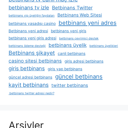
betbinans tv izle
Betbinans Twitter
Betbinans Web Sitesi
betbinans vip üyeliğin faydaları
betbinans yeni adres
betbinans yasadışı casino
Betbinans yeni adresi
betbinans yeni giris
betbinans yeni giriş adresi
betbinans çevrimiçi destek
betbinans üyelik
betbinans ödeme desteği
betbinans üyelikleri
Betbinans şikayet
canli betbinans
casino sitesi betbinans
giris adresi betbinans
giris betbinans
giris yap betbinans
güncel betbinans
güncel adresi betbinans
kayit betbinans
twitter betbinans
betbinans twitter adresi nedir?
Arşivler