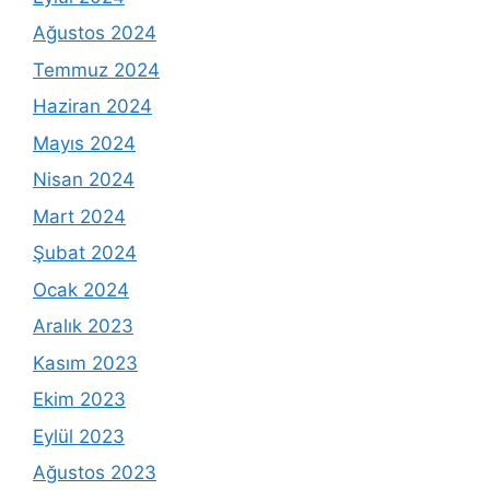
Ağustos 2024
Temmuz 2024
Haziran 2024
Mayıs 2024
Nisan 2024
Mart 2024
Şubat 2024
Ocak 2024
Aralık 2023
Kasım 2023
Ekim 2023
Eylül 2023
Ağustos 2023