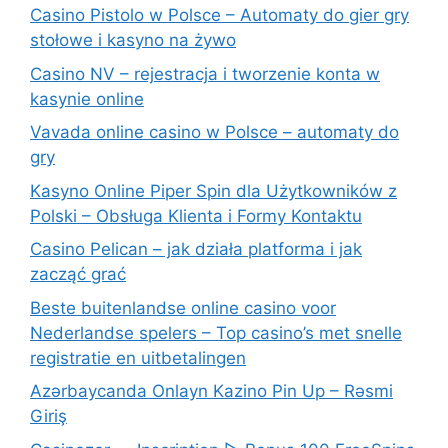
Casino Pistolo w Polsce – Automaty do gier gry
stołowe i kasyno na żywo
Casino NV – rejestracja i tworzenie konta w
kasynie online
Vavada online casino w Polsce – automaty do
gry
Kasyno Online Piper Spin dla Użytkowników z
Polski – Obsługa Klienta i Formy Kontaktu
Casino Pelican – jak działa platforma i jak
zacząć grać
Beste buitenlandse online casino voor
Nederlandse spelers – Top casino’s met snelle
registratie en uitbetalingen
Azərbaycanda Onlayn Kazino Pin Up – Rəsmi
Giriş