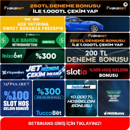
×
BETBINANS GİRİŞ İÇİN TIKLAYINIZ!