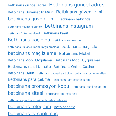
Betbinans güncel adresi
betbinans güncel adres
Betbinans güvenilir mi
Betbinans Güvenebilir Misin
betbinans güvenlir mi
Betbinans hakkında
betbinans instagram
betbinans hesabını silmek
Betbinans kayıt
betbinans i̇nternet sitesi
Betbinans kaç oldu
betbinans kullanıcılar
betbinans maç izle
betbinans kullanıcı mobil uygulamalası
betbinans maç izleme
Betbinans Mobil
Betbinans Mobil Uygulama
Betbinans Mobil Uygulaması
Betbinans nasıl bir site
Betbinans Online Casino
Betbinans Oyun
betbinans oyuna kayıt olun
betbinans oyun kuralları
Betbinans para çekme
betbinans para çekme i̇şlemi
betbinans promosyon kodu
betbinans resmî hesapları
betbinans sitesi
betbinans slot makinesi
betbinans spor bahisleri canlı bahis bahisleri
betbinans telegram
Betbinans tv
betbinans tv canli maç