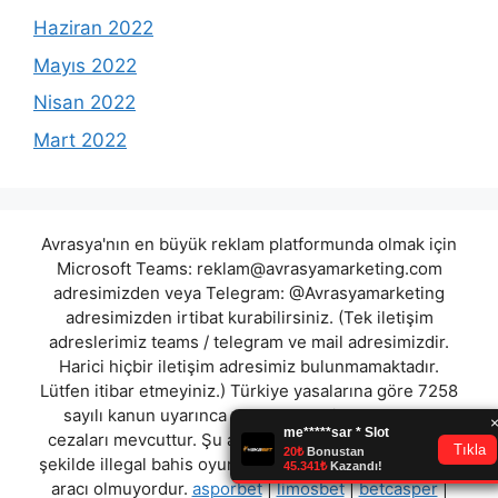
Haziran 2022
Mayıs 2022
Nisan 2022
Mart 2022
Avrasya'nın en büyük reklam platformunda olmak için
Microsoft Teams:
reklam@avrasyamarketing.com
adresimizden veya Telegram: @Avrasyamarketing
adresimizden irtibat kurabilirsiniz. (Tek iletişim
adreslerimiz teams / telegram ve mail adresimizdir.
Harici hiçbir iletişim adresimiz bulunmamaktadır.
Lütfen itibar etmeyiniz.) Türkiye yasalarına göre 7258
sayılı kanun uyarınca yasa dışı bahis oynamanın
cezaları mevcuttur. Şu an bulunduğunuz site hiç bir
şekilde illegal bahis oyunları oynatmıyor ve oynamaya
aracı olmuyordur.
asporbet
|
limosbet
|
betcasper
|