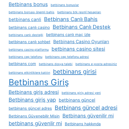
Betbinans bonus
betbinans bonuslar
betbinans borsası önemli bahis
betbinans btk resmî hesapları
Betbinans Canlı Bahis
betbinans canli
Betbinans Canlı Destek
betbinans canlı casino
betbinans canlı maç izle
betbinans canlı desteği
Betbinans Casino Oyunları
betbinans canlı sohbet
betbinans casino sitesi
betbinans casino platformu
betbinans cep telefonu
betbinans cep telefonu adresi
betbinans com
betbinans dosya talebi
betbinans e-posta adresiniz
betbinans girisi
betbinans etkinliklere katılın
Betbinans Giriş
Betbinans giriş adresi
betbinans giriş adresi yeni
Betbinans giriş yap
betbinans güncel
Betbinans güncel adresi
betbinans güncel adres
Betbinans güvenilir mi
Betbinans Güvenebilir Misin
betbinans güvenlir mi
Betbinans hakkında