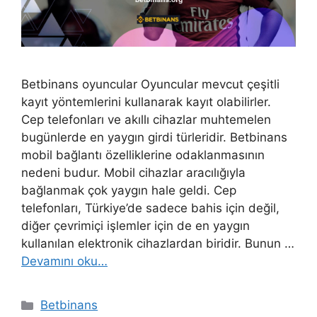
Betbinans oyuncular Oyuncular mevcut çeşitli
kayıt yöntemlerini kullanarak kayıt olabilirler.
Cep telefonları ve akıllı cihazlar muhtemelen
bugünlerde en yaygın girdi türleridir. Betbinans
mobil bağlantı özelliklerine odaklanmasının
nedeni budur. Mobil cihazlar aracılığıyla
bağlanmak çok yaygın hale geldi. Cep
telefonları, Türkiye’de sadece bahis için değil,
diğer çevrimiçi işlemler için de en yaygın
kullanılan elektronik cihazlardan biridir. Bunun …
Devamını oku…
Kategoriler
Betbinans