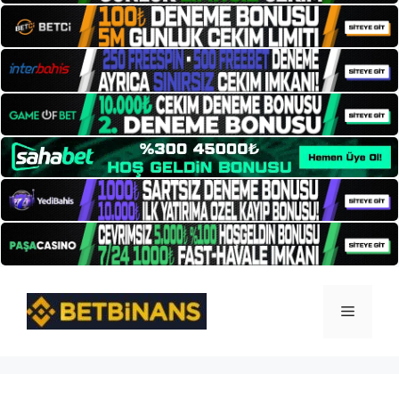
İçeriğe
atla
Menü