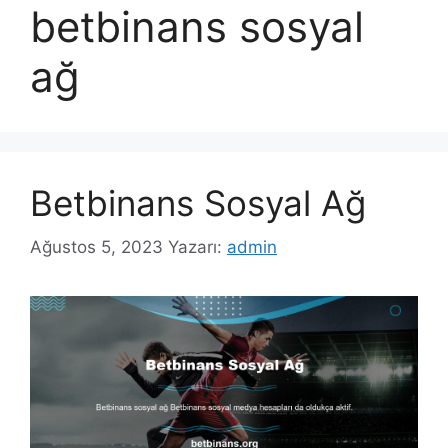
betbinans sosyal
ağ
Betbinans Sosyal Ağ
Ağustos 5, 2023
Yazarı:
admin