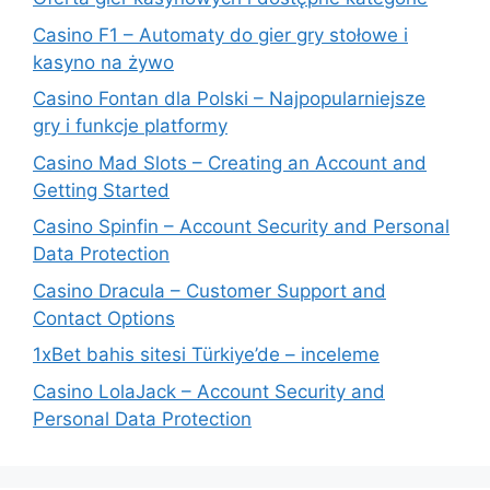
Casino F1 – Automaty do gier gry stołowe i
kasyno na żywo
Casino Fontan dla Polski – Najpopularniejsze
gry i funkcje platformy
Casino Mad Slots – Creating an Account and
Getting Started
Casino Spinfin – Account Security and Personal
Data Protection
Casino Dracula – Customer Support and
Contact Options
1xBet bahis sitesi Türkiye’de – inceleme
Casino LolaJack – Account Security and
Personal Data Protection