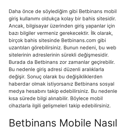
Daha önce de söylediğim gibi Betbinans mobil
giriş kullanımı oldukça kolay bir bahis sitesidir.
Ancak, bilgisayar üzerinden giriş yapanlar için
bazı bilgiler vermeniz gerekecektir. İlk olarak,
birçok bahis sitesinde Betbinans.com gibi
uzantıları görebilirsiniz. Bunun nedeni, bu web
sitelerinin adreslerinin sürekli değişmesidir.
Burada da Betbinans zor zamanlar geçirebilir.
Bu nedenle giriş adresi düzenli aralıklarla
değişir. Sonuç olarak bu değişikliklerden
haberdar olmak istiyorsanız Betbinans sosyal
medya hesabını takip edebilirsiniz. Bu nedenle
kısa sürede bilgi alınabilir. Böylece mobil
cihazlarla ilgili gelişmeleri takip edebilirsiniz.
Betbinans Mobile Nasıl