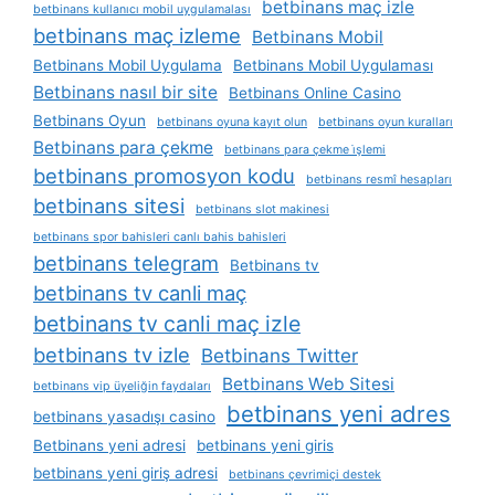
betbinans maç izle
betbinans kullanıcı mobil uygulamalası
betbinans maç izleme
Betbinans Mobil
Betbinans Mobil Uygulama
Betbinans Mobil Uygulaması
Betbinans nasıl bir site
Betbinans Online Casino
Betbinans Oyun
betbinans oyuna kayıt olun
betbinans oyun kuralları
Betbinans para çekme
betbinans para çekme i̇şlemi
betbinans promosyon kodu
betbinans resmî hesapları
betbinans sitesi
betbinans slot makinesi
betbinans spor bahisleri canlı bahis bahisleri
betbinans telegram
Betbinans tv
betbinans tv canli maç
betbinans tv canli maç izle
betbinans tv izle
Betbinans Twitter
Betbinans Web Sitesi
betbinans vip üyeliğin faydaları
betbinans yeni adres
betbinans yasadışı casino
Betbinans yeni adresi
betbinans yeni giris
betbinans yeni giriş adresi
betbinans çevrimiçi destek