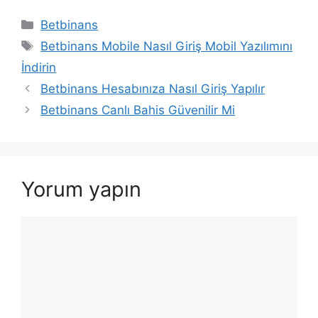
Kategoriler
Betbinans
Etiketler
Betbinans Mobile Nasıl Giriş Mobil Yazılımını
İndirin
Yazı
Betbinans Hesabınıza Nasıl Giriş Yapılır
dolaşımı
Betbinans Canlı Bahis Güvenilir Mi
Yorum yapın
Yorum