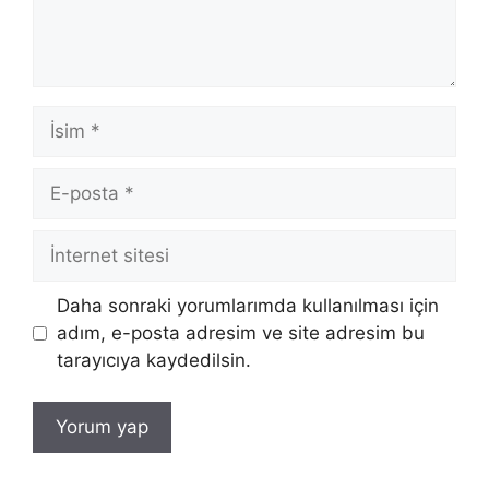
İsim
E-
posta
İnternet
sitesi
Daha sonraki yorumlarımda kullanılması için
adım, e-posta adresim ve site adresim bu
tarayıcıya kaydedilsin.