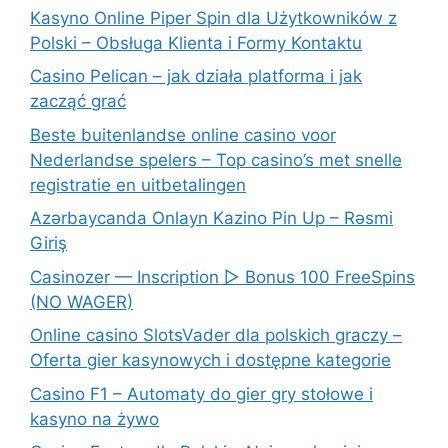
Kasyno Online Piper Spin dla Użytkowników z
Polski – Obsługa Klienta i Formy Kontaktu
Casino Pelican – jak działa platforma i jak
zacząć grać
Beste buitenlandse online casino voor
Nederlandse spelers – Top casino’s met snelle
registratie en uitbetalingen
Azərbaycanda Onlayn Kazino Pin Up – Rəsmi
Giriş
Casinozer — Inscription ▷ Bonus 100 FreeSpins
(NO WAGER)
Online casino SlotsVader dla polskich graczy –
Oferta gier kasynowych i dostępne kategorie
Casino F1 – Automaty do gier gry stołowe i
kasyno na żywo