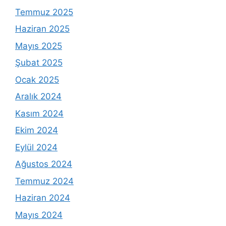
Temmuz 2025
Haziran 2025
Mayıs 2025
Şubat 2025
Ocak 2025
Aralık 2024
Kasım 2024
Ekim 2024
Eylül 2024
Ağustos 2024
Temmuz 2024
Haziran 2024
Mayıs 2024