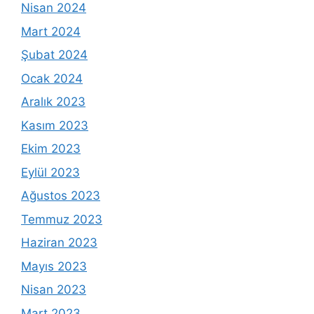
Nisan 2024
Mart 2024
Şubat 2024
Ocak 2024
Aralık 2023
Kasım 2023
Ekim 2023
Eylül 2023
Ağustos 2023
Temmuz 2023
Haziran 2023
Mayıs 2023
Nisan 2023
Mart 2023