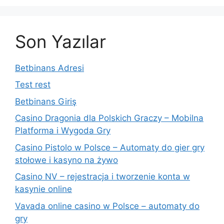
Son Yazılar
Betbinans Adresi
Test rest
Betbinans Giriş
Casino Dragonia dla Polskich Graczy – Mobilna
Platforma i Wygoda Gry
Casino Pistolo w Polsce – Automaty do gier gry
stołowe i kasyno na żywo
Casino NV – rejestracja i tworzenie konta w
kasynie online
Vavada online casino w Polsce – automaty do
gry