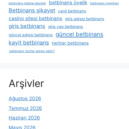
betbinans üyelik
betbinans ödeme desteği
betbinans üyelikleri
Betbinans şikayet
canli betbinans
casino sitesi betbinans
giris adresi betbinans
giris betbinans
giris yap betbinans
güncel betbinans
güncel adresi betbinans
kayit betbinans
twitter betbinans
betbinans twitter adresi nedir?
Arşivler
Ağustos 2026
Temmuz 2026
Haziran 2026
Mayıs 2026