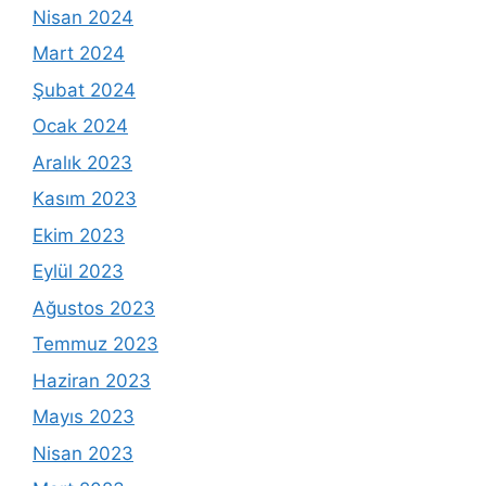
Nisan 2024
Mart 2024
Şubat 2024
Ocak 2024
Aralık 2023
Kasım 2023
Ekim 2023
Eylül 2023
Ağustos 2023
Temmuz 2023
Haziran 2023
Mayıs 2023
Nisan 2023