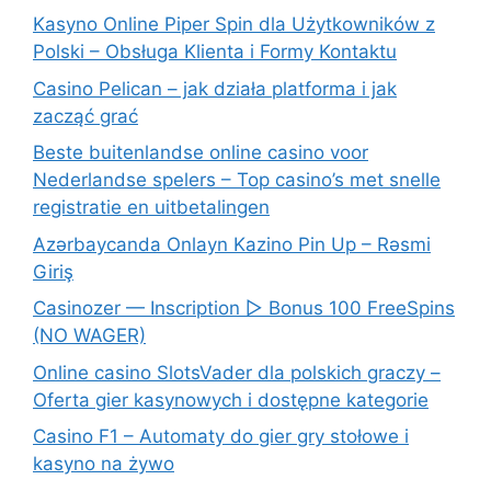
Kasyno Online Piper Spin dla Użytkowników z
Polski – Obsługa Klienta i Formy Kontaktu
Casino Pelican – jak działa platforma i jak
zacząć grać
Beste buitenlandse online casino voor
Nederlandse spelers – Top casino’s met snelle
registratie en uitbetalingen
Azərbaycanda Onlayn Kazino Pin Up – Rəsmi
Giriş
Casinozer — Inscription ▷ Bonus 100 FreeSpins
(NO WAGER)
Online casino SlotsVader dla polskich graczy –
Oferta gier kasynowych i dostępne kategorie
Casino F1 – Automaty do gier gry stołowe i
kasyno na żywo