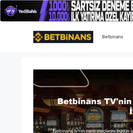
İçeriğe
atla
Betbinans