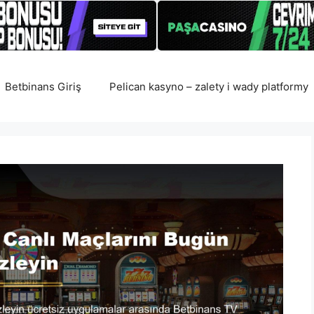
Betbinans Giriş
Pelican kasyno – zalety i wady platformy