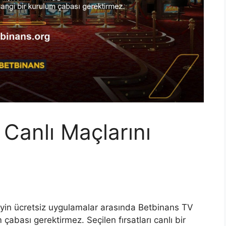
 Canlı Maçlarını
leyin ücretsiz uygulamalar arasında Betbinans TV
abası gerektirmez. Seçilen fırsatları canlı bir