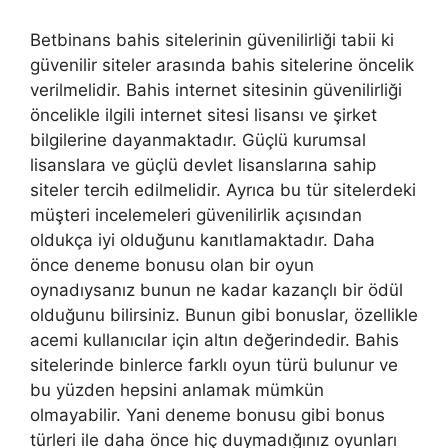
Betbinans bahis sitelerinin güvenilirliği tabii ki
güvenilir siteler arasında bahis sitelerine öncelik
verilmelidir. Bahis internet sitesinin güvenilirliği
öncelikle ilgili internet sitesi lisansı ve şirket
bilgilerine dayanmaktadır. Güçlü kurumsal
lisanslara ve güçlü devlet lisanslarına sahip
siteler tercih edilmelidir. Ayrıca bu tür sitelerdeki
müşteri incelemeleri güvenilirlik açısından
oldukça iyi olduğunu kanıtlamaktadır. Daha
önce deneme bonusu olan bir oyun
oynadıysanız bunun ne kadar kazançlı bir ödül
olduğunu bilirsiniz. Bunun gibi bonuslar, özellikle
acemi kullanıcılar için altın değerindedir. Bahis
sitelerinde binlerce farklı oyun türü bulunur ve
bu yüzden hepsini anlamak mümkün
olmayabilir. Yani deneme bonusu gibi bonus
türleri ile daha önce hiç duymadığınız oyunları