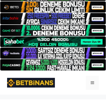
İçeriğe
atla
Menü