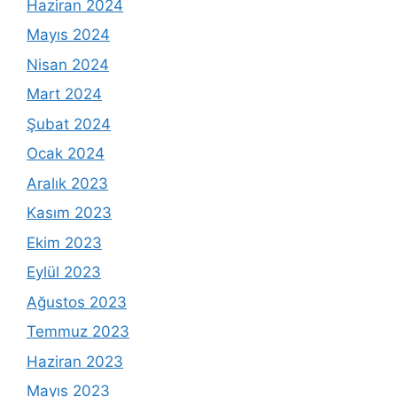
Haziran 2024
Mayıs 2024
Nisan 2024
Mart 2024
Şubat 2024
Ocak 2024
Aralık 2023
Kasım 2023
Ekim 2023
Eylül 2023
Ağustos 2023
Temmuz 2023
Haziran 2023
Mayıs 2023