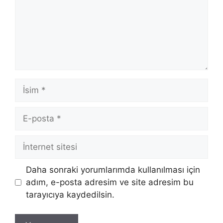
İsim
E-
posta
İnternet
sitesi
Daha sonraki yorumlarımda kullanılması için
adım, e-posta adresim ve site adresim bu
tarayıcıya kaydedilsin.