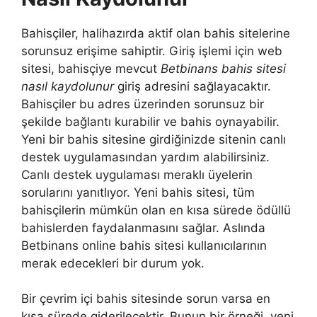
Bahisçiler, halihazırda aktif olan bahis sitelerine
sorunsuz erişime sahiptir. Giriş işlemi için web
sitesi, bahisçiye mevcut
Betbinans bahis sitesi
nasıl kaydolunur
giriş adresini sağlayacaktır.
Bahisçiler bu adres üzerinden sorunsuz bir
şekilde bağlantı kurabilir ve bahis oynayabilir.
Yeni bir bahis sitesine girdiğinizde sitenin canlı
destek uygulamasından yardım alabilirsiniz.
Canlı destek uygulaması meraklı üyelerin
sorularını yanıtlıyor. Yeni bahis sitesi, tüm
bahisçilerin mümkün olan en kısa sürede ödüllü
bahislerden faydalanmasını sağlar. Aslında
Betbinans online bahis sitesi kullanıcılarının
merak edecekleri bir durum yok.
Bir çevrim içi bahis sitesinde sorun varsa en
kısa sürede giderilecektir. Bunun bir örneği, yeni