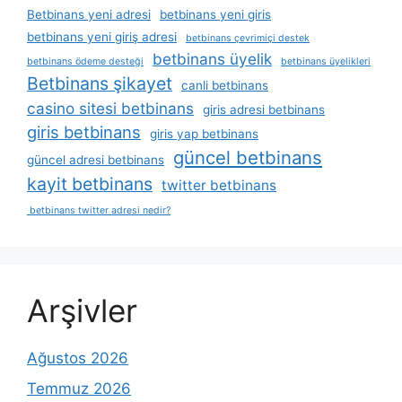
Betbinans yeni adresi
betbinans yeni giris
betbinans yeni giriş adresi
betbinans çevrimiçi destek
betbinans üyelik
betbinans ödeme desteği
betbinans üyelikleri
Betbinans şikayet
canli betbinans
casino sitesi betbinans
giris adresi betbinans
giris betbinans
giris yap betbinans
güncel betbinans
güncel adresi betbinans
kayit betbinans
twitter betbinans
betbinans twitter adresi nedir?
Arşivler
Ağustos 2026
Temmuz 2026