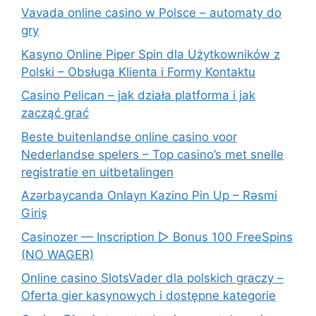
Vavada online casino w Polsce – automaty do
gry
Kasyno Online Piper Spin dla Użytkowników z
Polski – Obsługa Klienta i Formy Kontaktu
Casino Pelican – jak działa platforma i jak
zacząć grać
Beste buitenlandse online casino voor
Nederlandse spelers – Top casino’s met snelle
registratie en uitbetalingen
Azərbaycanda Onlayn Kazino Pin Up – Rəsmi
Giriş
Casinozer — Inscription ▷ Bonus 100 FreeSpins
(NO WAGER)
Online casino SlotsVader dla polskich graczy –
Oferta gier kasynowych i dostępne kategorie