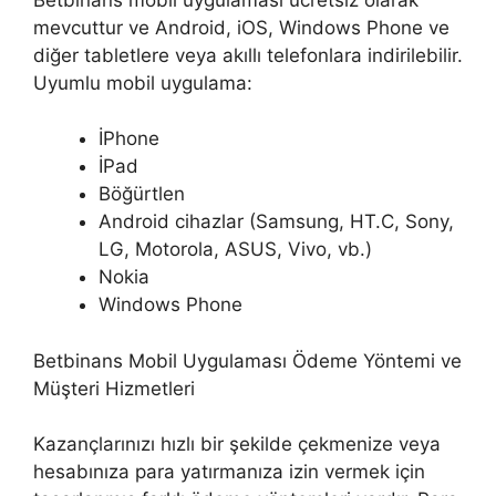
mevcuttur ve Android, iOS, Windows Phone ve
diğer tabletlere veya akıllı telefonlara indirilebilir.
Uyumlu mobil uygulama:
İPhone
İPad
Böğürtlen
Android cihazlar (Samsung, HT.C, Sony,
LG, Motorola, ASUS, Vivo, vb.)
Nokia
Windows Phone
Betbinans Mobil Uygulaması Ödeme Yöntemi ve
Müşteri Hizmetleri
Kazançlarınızı hızlı bir şekilde çekmenize veya
hesabınıza para yatırmanıza izin vermek için