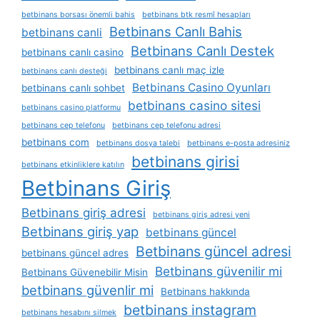
betbinans borsası önemli bahis
betbinans btk resmî hesapları
Betbinans Canlı Bahis
betbinans canli
Betbinans Canlı Destek
betbinans canlı casino
betbinans canlı maç izle
betbinans canlı desteği
Betbinans Casino Oyunları
betbinans canlı sohbet
betbinans casino sitesi
betbinans casino platformu
betbinans cep telefonu
betbinans cep telefonu adresi
betbinans com
betbinans dosya talebi
betbinans e-posta adresiniz
betbinans girisi
betbinans etkinliklere katılın
Betbinans Giriş
Betbinans giriş adresi
betbinans giriş adresi yeni
Betbinans giriş yap
betbinans güncel
Betbinans güncel adresi
betbinans güncel adres
Betbinans güvenilir mi
Betbinans Güvenebilir Misin
betbinans güvenlir mi
Betbinans hakkında
betbinans instagram
betbinans hesabını silmek