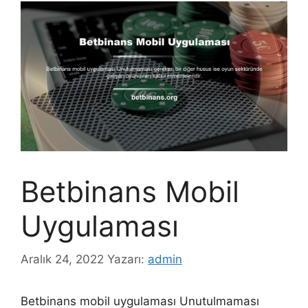
Betbinans Mobil
Uygulaması
Aralık 24, 2022
Yazarı:
admin
Betbinans mobil uygulaması Unutulmaması