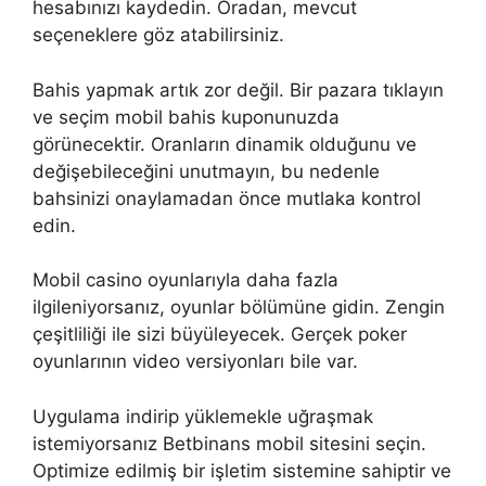
hesabınızı kaydedin. Oradan, mevcut
seçeneklere göz atabilirsiniz.
Bahis yapmak artık zor değil. Bir pazara tıklayın
ve seçim mobil bahis kuponunuzda
görünecektir. Oranların dinamik olduğunu ve
değişebileceğini unutmayın, bu nedenle
bahsinizi onaylamadan önce mutlaka kontrol
edin.
Mobil casino oyunlarıyla daha fazla
ilgileniyorsanız, oyunlar bölümüne gidin. Zengin
çeşitliliği ile sizi büyüleyecek. Gerçek poker
oyunlarının video versiyonları bile var.
Uygulama indirip yüklemekle uğraşmak
istemiyorsanız Betbinans mobil sitesini seçin.
Optimize edilmiş bir işletim sistemine sahiptir ve