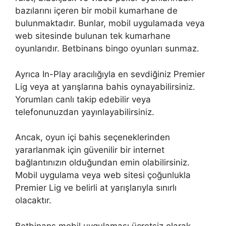
bazılarını içeren bir mobil kumarhane de
bulunmaktadır. Bunlar, mobil uygulamada veya
web sitesinde bulunan tek kumarhane
oyunlarıdır. Betbinans bingo oyunları sunmaz.
Ayrıca In-Play aracılığıyla en sevdiğiniz Premier
Lig veya at yarışlarına bahis oynayabilirsiniz.
Yorumları canlı takip edebilir veya
telefonunuzdan yayınlayabilirsiniz.
Ancak, oyun içi bahis seçeneklerinden
yararlanmak için güvenilir bir internet
bağlantınızın olduğundan emin olabilirsiniz.
Mobil uygulama veya web sitesi çoğunlukla
Premier Lig ve belirli at yarışlarıyla sınırlı
olacaktır.
Betbinans mobil uygulaması ücretsiz olarak