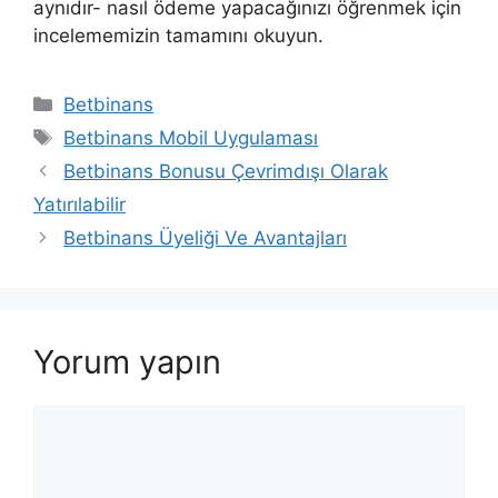
aynıdır- nasıl ödeme yapacağınızı öğrenmek için
incelememizin tamamını okuyun.
Kategoriler
Betbinans
Etiketler
Betbinans Mobil Uygulaması
Yazı
Betbinans Bonusu Çevrimdışı Olarak
dolaşımı
Yatırılabilir
Betbinans Üyeliği Ve Avantajları
Yorum yapın
Yorum