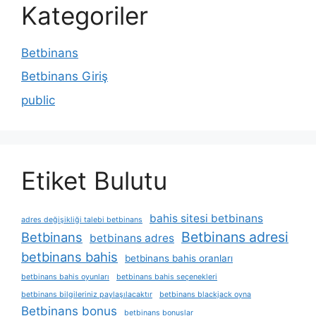
Kategoriler
Betbinans
Betbinans Giriş
public
Etiket Bulutu
bahis sitesi betbinans
adres değişikliği talebi betbinans
Betbinans adresi
Betbinans
betbinans adres
betbinans bahis
betbinans bahis oranları
betbinans bahis oyunları
betbinans bahis seçenekleri
betbinans bilgileriniz paylaşılacaktır
betbinans blackjack oyna
Betbinans bonus
betbinans bonuslar