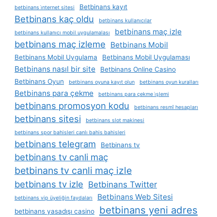
Betbinans kayıt
betbinans i̇nternet sitesi
Betbinans kaç oldu
betbinans kullanıcılar
betbinans maç izle
betbinans kullanıcı mobil uygulamalası
betbinans maç izleme
Betbinans Mobil
Betbinans Mobil Uygulama
Betbinans Mobil Uygulaması
Betbinans nasıl bir site
Betbinans Online Casino
Betbinans Oyun
betbinans oyuna kayıt olun
betbinans oyun kuralları
Betbinans para çekme
betbinans para çekme i̇şlemi
betbinans promosyon kodu
betbinans resmî hesapları
betbinans sitesi
betbinans slot makinesi
betbinans spor bahisleri canlı bahis bahisleri
betbinans telegram
Betbinans tv
betbinans tv canli maç
betbinans tv canli maç izle
betbinans tv izle
Betbinans Twitter
Betbinans Web Sitesi
betbinans vip üyeliğin faydaları
betbinans yeni adres
betbinans yasadışı casino