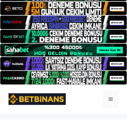
İçeriğe
atla
Menü